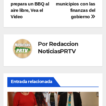
entradas
prepara un BBQ al
municipios con las
aire libre, Vea el
finanzas del
Video
gobierno
Por
Redaccion
NoticiasPRTV
Entrada relacionada