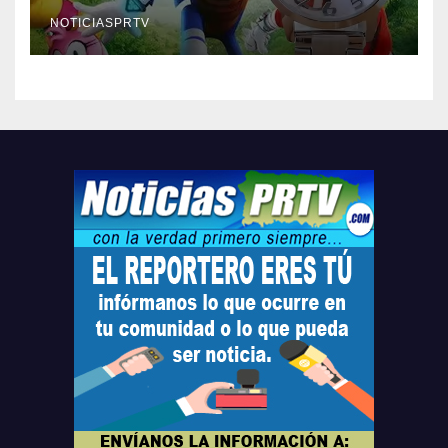
Relojes gratis para el que
compre ahora….
NOTICIASPRTV