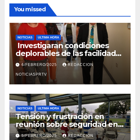
You missed
NOTICIAS
ULTIMA HORA
Investigaran condiciones
deplorables de las facilidades
el Departamento de la Salud
6/FEBRERO/2025
REDACCION
en Mayagüez
NOTICIASPRTV
NOTICIAS
ULTIMA HORA
Tensión y frustración en
reunión sobre seguridad en
Reparto Metropolitano
5/FEBRERO/2025
REDACCION