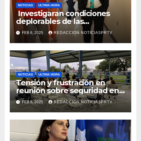
NOTICIAS
ULTIMA HORA
Investigaran condiciones
deplorables de las
facilidades el Departamento
FEB 6, 2025
REDACCION NOTICIASPRTV
de la Salud en Mayagüez
NOTICIAS
ULTIMA HORA
Tensión y frustración en
reunión sobre seguridad en
Reparto Metropolitano
FEB 5, 2025
REDACCION NOTICIASPRTV