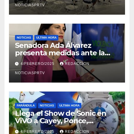
NOTICIASPRTV
NOTICIAS
ULTIMA HORA
Senadora Ada Álvarez
presenta medidas ante la
violencia en el noviazgo
4/FEBRERO/2025
REDACCION
NOTICIASPRTV
FARÁNDULA
NOTICIAS
ULTIMA HORA
Llega el Show de Sonic en
ViVO a Cayey, Ponce,
Barceloneta y Humacao,
4/FEBRERO/2025
REDACCION