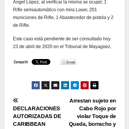
Ángel López, al verificar la misma se ocupó; 1
Rifle semiautomático con mira Laser, 201
municiones de Rifle, 1 Abastecedor de pistola y 2
de Rifle.
Este caso está pendiente de ser consultado hoy
23 de abril de 2020 en el Tribunal de Mayagüez.
Navegación
Arrestan sujeto en
DECLARACIONES
Cabo Rojo por
de
AUTORIZADAS DE
violar Toque de
entradas
CARIBBEAN
Queda, borracho y