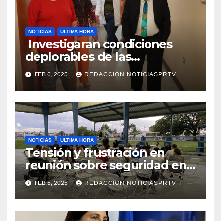
NOTICIAS
ULTIMA HORA
Investigaran condiciones
deplorables de las
facilidades el Departamento
FEB 6, 2025
REDACCION NOTICIASPRTV
de la Salud en Mayagüez
NOTICIAS
ULTIMA HORA
Tensión y frustración en
reunión sobre seguridad en
Reparto Metropolitano
FEB 5, 2025
REDACCION NOTICIASPRTV