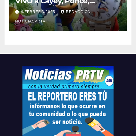
ViVO a Cayey, Ponce,
Barceloneta y Humacao,
4/FEBRERO/2025
REDACCION
Relojes gratis para el que
compre ahora….
NOTICIASPRTV