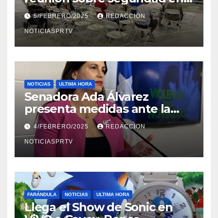
Reparto Metropolitano
5/FEBRERO/2025
REDACCION
NOTICIASPRTV
NOTICIAS
ULTIMA HORA
Senadora Ada Álvarez
presenta medidas ante la
violencia en el noviazgo
4/FEBRERO/2025
REDACCION
NOTICIASPRTV
FARÁNDULA
NOTICIAS
ULTIMA HORA
Llega el Show de Sonic en