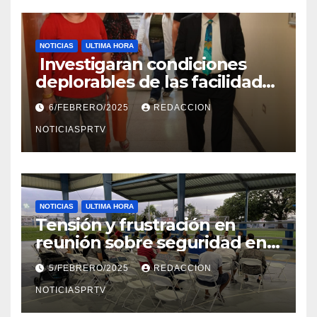
NOTICIAS
ULTIMA HORA
Investigaran condiciones
deplorables de las facilidades
el Departamento de la Salud
6/FEBRERO/2025
REDACCION
en Mayagüez
NOTICIASPRTV
NOTICIAS
ULTIMA HORA
Tensión y frustración en
reunión sobre seguridad en
Reparto Metropolitano
5/FEBRERO/2025
REDACCION
NOTICIASPRTV