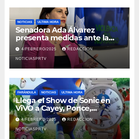
NOTICIAS
ULTIMA HORA
Senadora Ada Álvarez
presenta medidas ante la
violencia en el noviazgo
4/FEBRERO/2025
REDACCION
NOTICIASPRTV
FARÁNDULA
NOTICIAS
ULTIMA HORA
Llega el Show de Sonic en
ViVO a Cayey, Ponce,
Barceloneta y Humacao,
4/FEBRERO/2025
REDACCION
Relojes gratis para el que
compre ahora….
NOTICIASPRTV