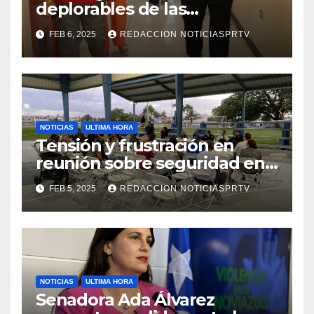
deplorables de las
facilidades el Departamento
FEB 6, 2025
REDACCION NOTICIASPRTV
de la Salud en Mayagüez
NOTICIAS
ULTIMA HORA
Tensión y frustración en
reunión sobre seguridad en
Reparto Metropolitano
FEB 5, 2025
REDACCION NOTICIASPRTV
NOTICIAS
ULTIMA HORA
Senadora Ada Álvarez