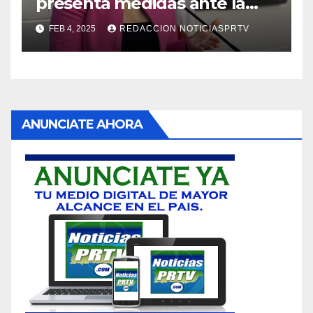
presenta medidas ante la
violencia en el noviazgo
FEB 4, 2025
REDACCION NOTICIASPRTV
ANUNCIATE AHORA