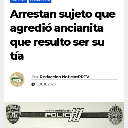
NOTICIAS
ULTIMA HORA
Arrestan sujeto que
agredió ancianita
que resulto ser su
tía
Por
Redaccion NoticiasPRTV
JUL 8, 2020