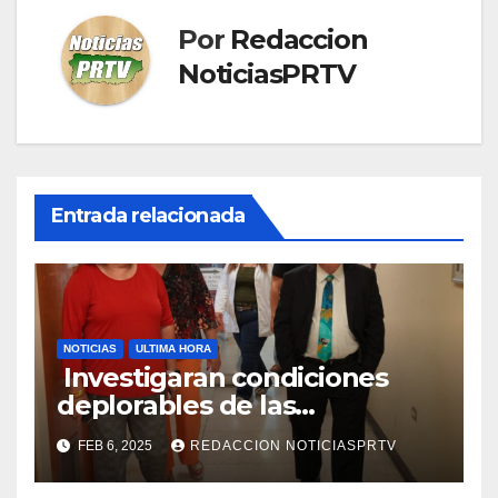
Por
Redaccion
NoticiasPRTV
Entrada relacionada
NOTICIAS
ULTIMA HORA
Investigaran condiciones
deplorables de las
facilidades el Departamento
FEB 6, 2025
REDACCION NOTICIASPRTV
de la Salud en Mayagüez