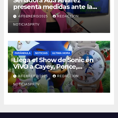
Senadora Ada Álvarez
presenta medidas ante la
violencia en el noviazgo
4/FEBRERO/2025
REDACCION
NOTICIASPRTV
FARÁNDULA
NOTICIAS
ULTIMA HORA
Llega el Show de Sonic en
ViVO a Cayey, Ponce,
Barceloneta y Humacao,
4/FEBRERO/2025
REDACCION
Relojes gratis para el que
compre ahora….
NOTICIASPRTV