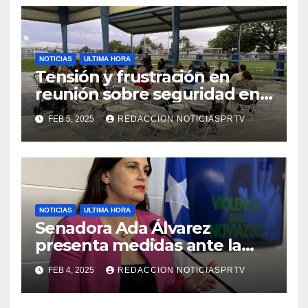
NOTICIAS
ULTIMA HORA
Tensión y frustración en
reunión sobre seguridad en
Reparto Metropolitano
FEB 5, 2025
REDACCION NOTICIASPRTV
NOTICIAS
ULTIMA HORA
Senadora Ada Álvarez
presenta medidas ante la
violencia en el noviazgo
FEB 4, 2025
REDACCION NOTICIASPRTV