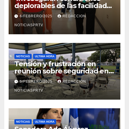
deplorables de las facilidades
el Departamento de la Salud
6/FEBRERO/2025
REDACCION
en Mayagüez
NOTICIASPRTV
NOTICIAS
ULTIMA HORA
Tensión y frustración en
reunión sobre seguridad en
Reparto Metropolitano
5/FEBRERO/2025
REDACCION
NOTICIASPRTV
NOTICIAS
ULTIMA HORA