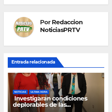
Por
Redaccion
NoticiasPRTV
Entrada relacionada
NOTICIAS
ULTIMA HORA
Investigaran condiciones
deplorables de las
facilidades el Departamento