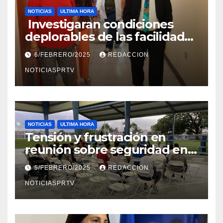
NOTICIAS
ULTIMA HORA
Investigaran condiciones
deplorables de las facilidades
el Departamento de la Salud
6/FEBRERO/2025
REDACCION
en Mayagüez
NOTICIASPRTV
NOTICIAS
ULTIMA HORA
Tensión y frustración en
reunión sobre seguridad en
Reparto Metropolitano
5/FEBRERO/2025
REDACCION
NOTICIASPRTV