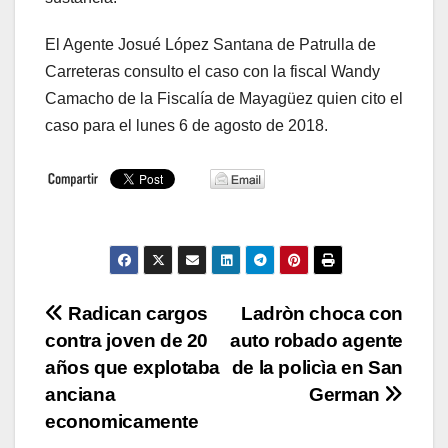
El Agente Josué López Santana de Patrulla de
Carreteras consulto el caso con la fiscal Wandy
Camacho de la Fiscalía de Mayagüez quien cito el
caso para el lunes 6 de agosto de 2018.
Navegación
Radican cargos
Ladròn choca con
contra joven de 20
auto robado agente
de
años que explotaba
de la policìa en San
entradas
anciana
German
economicamente