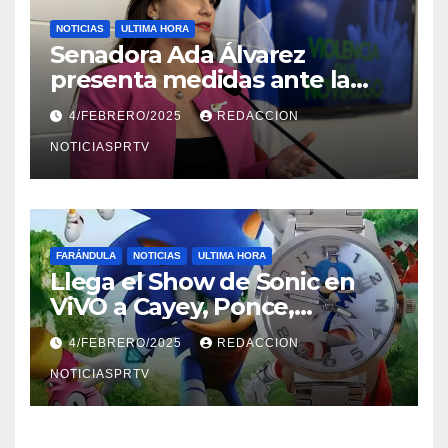
NOTICIAS
ULTIMA HORA
Senadora Ada Álvarez
presenta medidas ante la
violencia en el noviazgo
4/FEBRERO/2025
REDACCION
NOTICIASPRTV
FARÁNDULA
NOTICIAS
ULTIMA HORA
Llega el Show de Sonic en
ViVO a Cayey, Ponce,
Barceloneta y Humacao,
4/FEBRERO/2025
REDACCION
Relojes gratis para el que
compre ahora….
NOTICIASPRTV