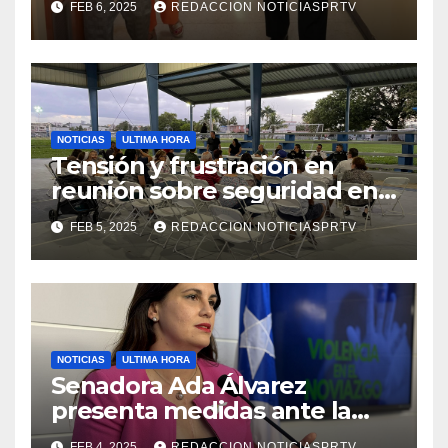
FEB 6, 2025
REDACCION NOTICIASPRTV
de la Salud en Mayagüez
NOTICIAS
ULTIMA HORA
Tensión y frustración en
reunión sobre seguridad en
Reparto Metropolitano
FEB 5, 2025
REDACCION NOTICIASPRTV
NOTICIAS
ULTIMA HORA
Senadora Ada Álvarez
presenta medidas ante la
violencia en el noviazgo
FEB 4, 2025
REDACCION NOTICIASPRTV