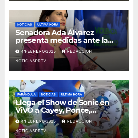
NOTICIAS
ULTIMA HORA
Senadora Ada Álvarez
presenta medidas ante la
violencia en el noviazgo
4/FEBRERO/2025
REDACCION
NOTICIASPRTV
FARÁNDULA
NOTICIAS
ULTIMA HORA
Llega el Show de Sonic en
ViVO a Cayey, Ponce,
Barceloneta y Humacao,
4/FEBRERO/2025
REDACCION
Relojes gratis para el que
compre ahora….
NOTICIASPRTV