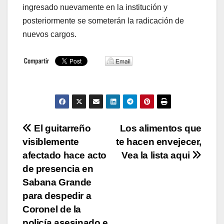
ingresado nuevamente en la institución y
posteriormente se someterán la radicación de
nuevos cargos.
Navegación
El guitarreño
Los alimentos que
visiblemente
te hacen envejecer,
de
afectado hace acto
Vea la lista aqui
entradas
de presencia en
Sabana Grande
para despedir a
Coronel de la
policía asesinado e