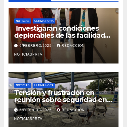
NOTICIAS
ULTIMA HORA
Investigaran condiciones
deplorables de las facilidades
el Departamento de la Salud
6/FEBRERO/2025
REDACCION
en Mayagüez
NOTICIASPRTV
NOTICIAS
ULTIMA HORA
Tensión y frustración en
reunión sobre seguridad en
Reparto Metropolitano
5/FEBRERO/2025
REDACCION
NOTICIASPRTV