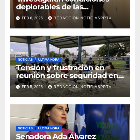
deplorables de las
facilidades el Departamento
FEB 6, 2025
REDACCION NOTICIASPRTV
de la Salud en Mayagüez
NOTICIAS
ULTIMA HORA
Tensión y frustración en
reunión sobre seguridad en
Reparto Metropolitano
FEB 5, 2025
REDACCION NOTICIASPRTV
NOTICIAS
ULTIMA HORA
Senadora Ada Álvarez