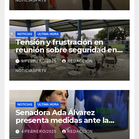
NOTICIASPRTV
NOTICIAS
ULTIMA HORA
Tensión y frustración en
reunión sobre seguridad en
Reparto Metropolitano
5/FEBRERO/2025
REDACCION
NOTICIASPRTV
NOTICIAS
ULTIMA HORA
Senadora Ada Álvarez
presenta medidas ante la
violencia en el noviazgo
4/FEBRERO/2025
REDACCION