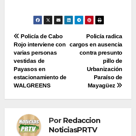
Navegación
Policía de Cabo
Policía radica
Rojo interviene con
cargos en ausencia
de
varias personas
contra presunto
entradas
vestidas de
pillo de
Payasos en
Urbanización
estacionamiento de
Paraíso de
WALGREENS
Mayagüez
Por
Redaccion
NoticiasPRTV