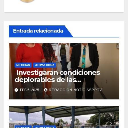
Entrada relacionada
NOTICIAS
ULTIMA HORA
Investigaran condiciones
deplorables de las
facilidades el Departamento
FEB 6, 2025
REDACCION NOTICIASPRTV
de la Salud en Mayagüez
NOTICIAS
ULTIMA HORA