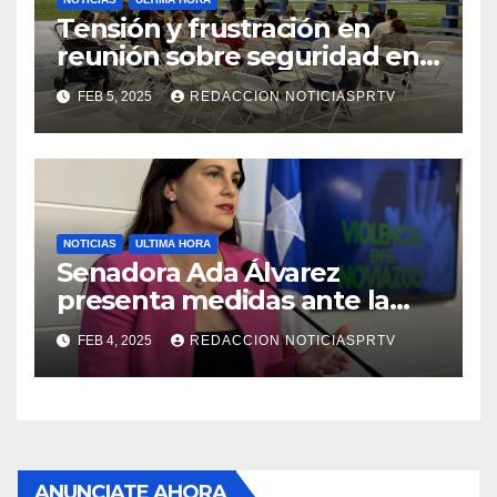
Tensión y frustración en
reunión sobre seguridad en
Reparto Metropolitano
FEB 5, 2025
REDACCION NOTICIASPRTV
NOTICIAS
ULTIMA HORA
Senadora Ada Álvarez
presenta medidas ante la
violencia en el noviazgo
FEB 4, 2025
REDACCION NOTICIASPRTV
ANUNCIATE AHORA