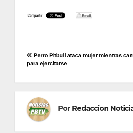
Navegación
Perro Pitbull ataca mujer mientras ca
para ejercitarse
de
entradas
Por
Redaccion Notic