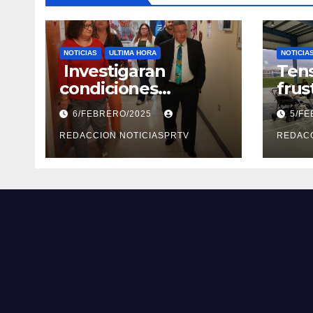
NOTICIAS
ULTIMA HORA
NOTICIA
Investigaran
Tens
condiciones
frus
deplorables de las
reun
6/FEBRERO/2025
5/F
facilidades el
segu
Departamento de la
REDACCION NOTICIASPRTV
Rep
REDACC
Salud en Mayagüez
Metr