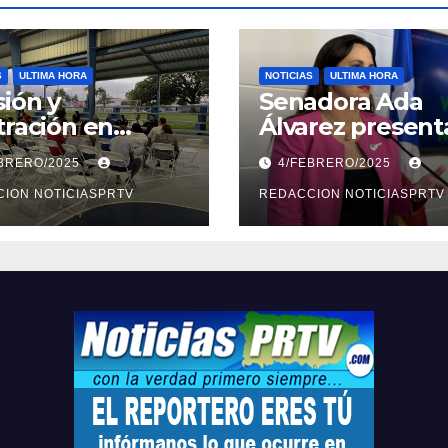
S
ULTIMA HORA
NOTICIAS
ULTIMA HORA
ión y
Senadora Ada
tración en
Álvarez present
ión sobre
medidas ante la
EBRERO/2025
4/FEBRERO/2025
ridad en
violencia en el
arto
ION NOTICIASPRTV
noviazgo
REDACCION NOTICIASPRTV
opolitano