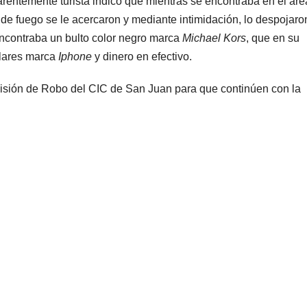
parentemente turista indicó que mientras se encontraba en el áre
de fuego se le acercaron y mediante intimidación, lo despojaro
encontraba un bulto color negro marca
Michael Kors
, que en su
ulares marca
Iphone
y dinero en efectivo.
División de Robo del CIC de San Juan para que continúen con la