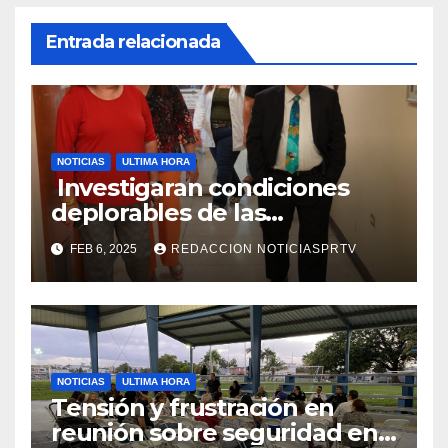
Entrada relacionada
NOTICIAS
ULTIMA HORA
Investigaran condiciones
deplorables de las
facilidades el Departamento
FEB 6, 2025
REDACCION NOTICIASPRTV
de la Salud en Mayagüez
NOTICIAS
ULTIMA HORA
Tensión y frustración en
reunión sobre seguridad en