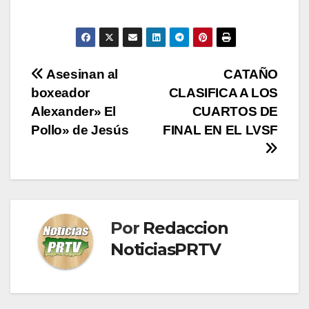
Navegación
Asesinan al
CATAÑO
boxeador
CLASIFICA A LOS
de
Alexander» El
CUARTOS DE
entradas
Pollo» de Jesús
FINAL EN EL LVSF
Por
Redaccion
NoticiasPRTV