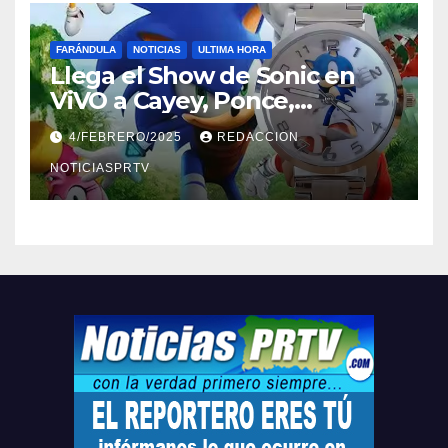
FARÁNDULA
NOTICIAS
ULTIMA HORA
Llega el Show de Sonic en
ViVO a Cayey, Ponce,
Barceloneta y Humacao,
4/FEBRERO/2025
REDACCION
Relojes gratis para el que
compre ahora….
NOTICIASPRTV