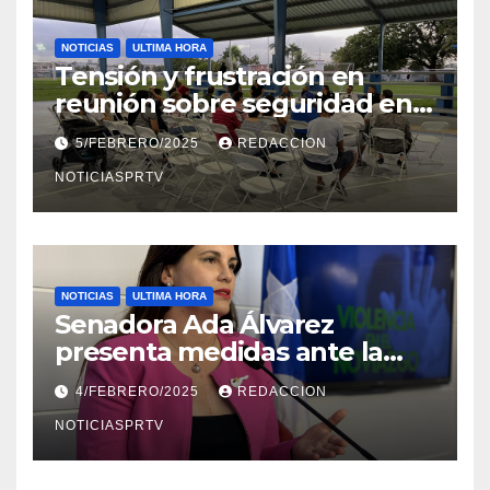
NOTICIAS
ULTIMA HORA
Tensión y frustración en
reunión sobre seguridad en
Reparto Metropolitano
5/FEBRERO/2025
REDACCION
NOTICIASPRTV
NOTICIAS
ULTIMA HORA
Senadora Ada Álvarez
presenta medidas ante la
violencia en el noviazgo
4/FEBRERO/2025
REDACCION
NOTICIASPRTV