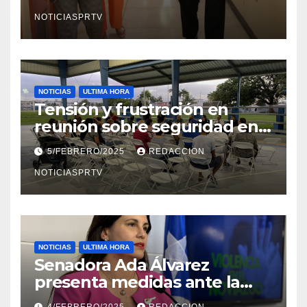
en Mayagüez
NOTICIASPRTV
NOTICIAS
ULTIMA HORA
Tensión y frustración en
reunión sobre seguridad en
Reparto Metropolitano
5/FEBRERO/2025
REDACCION
NOTICIASPRTV
NOTICIAS
ULTIMA HORA
Senadora Ada Álvarez
presenta medidas ante la
violencia en el noviazgo