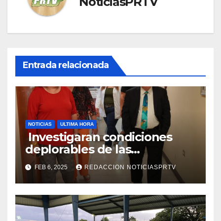
NoticiasPRTV
Entrada relacionada
NOTICIAS
ULTIMA HORA
Investigaran condiciones
deplorables de las
facilidades el Departamento
FEB 6, 2025
REDACCION NOTICIASPRTV
de la Salud en Mayagüez