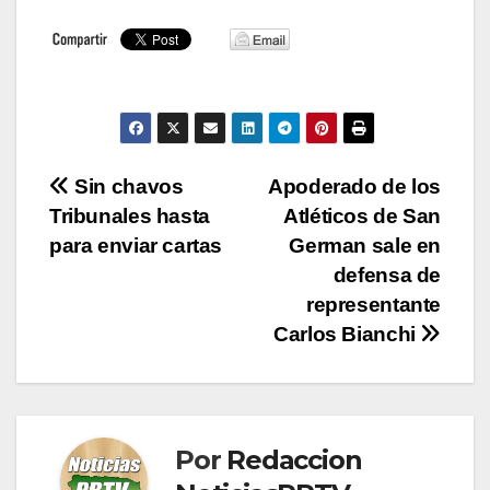
Navegación
Sin chavos
Apoderado de los
Tribunales hasta
Atléticos de San
de
para enviar cartas
German sale en
entradas
defensa de
representante
Carlos Bianchi
Por
Redaccion