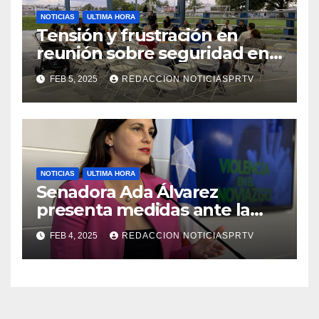
NOTICIAS
ULTIMA HORA
Tensión y frustración en
reunión sobre seguridad en
Reparto Metropolitano
FEB 5, 2025
REDACCION NOTICIASPRTV
NOTICIAS
ULTIMA HORA
Senadora Ada Álvarez
presenta medidas ante la
violencia en el noviazgo
FEB 4, 2025
REDACCION NOTICIASPRTV