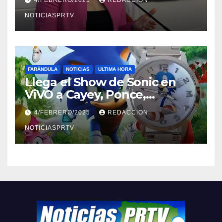
4/FEBRERO/2025
REDACCION
NOTICIASPRTV
FARÁNDULA
NOTICIAS
ULTIMA HORA
Llega el Show de Sonic en
ViVO a Cayey, Ponce,
Barceloneta y Humacao,
4/FEBRERO/2025
REDACCION
Relojes gratis para el que
compre ahora….
NOTICIASPRTV