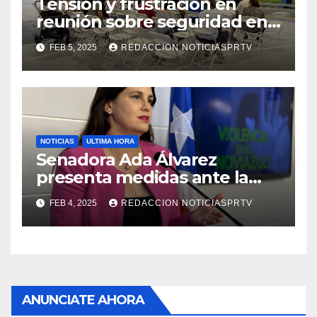
Tensión y frustración en
reunión sobre seguridad en
Reparto Metropolitano
FEB 5, 2025
REDACCION NOTICIASPRTV
NOTICIAS
ULTIMA HORA
Senadora Ada Álvarez
presenta medidas ante la
violencia en el noviazgo
FEB 4, 2025
REDACCION NOTICIASPRTV
ANUNCIATE AHORA