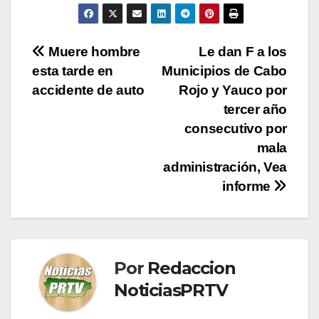
Navegación
Muere hombre
Le dan F a los
esta tarde en
Municipios de Cabo
de
accidente de auto
Rojo y Yauco por
entradas
tercer año
consecutivo por
mala
administración, Vea
informe
Por
Redaccion
NoticiasPRTV