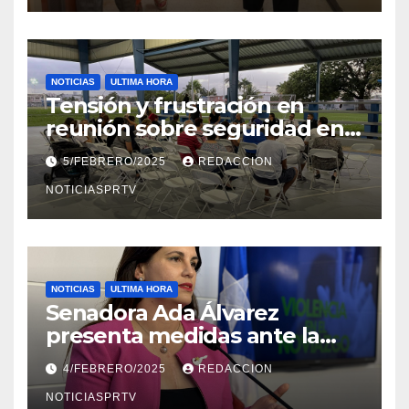
NOTICIAS
ULTIMA HORA
Tensión y frustración en
reunión sobre seguridad en
Reparto Metropolitano
5/FEBRERO/2025
REDACCION
NOTICIASPRTV
NOTICIAS
ULTIMA HORA
Senadora Ada Álvarez
presenta medidas ante la
violencia en el noviazgo
4/FEBRERO/2025
REDACCION
NOTICIASPRTV