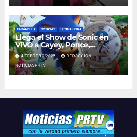
FARÁNDULA
NOTICIAS
ULTIMA HORA
Llega el Show de Sonic en
ViVO a Cayey, Ponce,
Barceloneta y Humacao,
4/FEBRERO/2025
REDACCION
Relojes gratis para el que
compre ahora….
NOTICIASPRTV