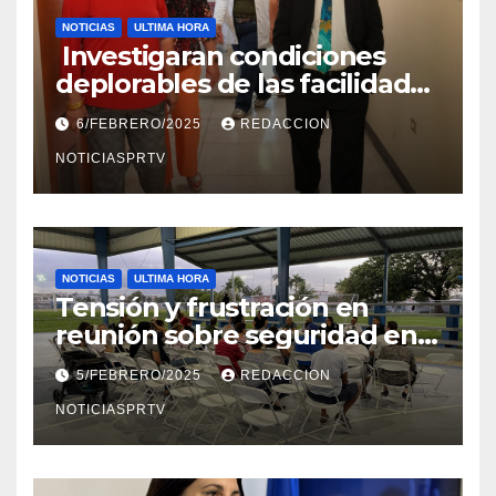
NOTICIAS
ULTIMA HORA
Investigaran condiciones
deplorables de las facilidades
el Departamento de la Salud
6/FEBRERO/2025
REDACCION
en Mayagüez
NOTICIASPRTV
NOTICIAS
ULTIMA HORA
Tensión y frustración en
reunión sobre seguridad en
Reparto Metropolitano
5/FEBRERO/2025
REDACCION
NOTICIASPRTV