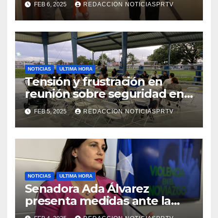
FEB 6, 2025
REDACCION NOTICIASPRTV
de la Salud en Mayagüez
NOTICIAS
ULTIMA HORA
Tensión y frustración en
reunión sobre seguridad en
Reparto Metropolitano
FEB 5, 2025
REDACCION NOTICIASPRTV
NOTICIAS
ULTIMA HORA
Senadora Ada Álvarez
presenta medidas ante la
violencia en el noviazgo