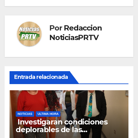
Por
Redaccion
NoticiasPRTV
Entrada relacionada
NOTICIAS
ULTIMA HORA
Investigaran condiciones
deplorables de las
facilidades el Departamento