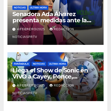
NOTICIAS
ULTIMA HORA
Senadora Ada Álvarez
presenta medidas ante la
violencia en el noviazgo
4/FEBRERO/2025
REDACCION
NOTICIASPRTV
FARÁNDULA
NOTICIAS
ULTIMA HORA
Llega el Show de Sonic en
ViVO a Cayey, Ponce,
Barceloneta y Humacao,
4/FEBRERO/2025
REDACCION
Relojes gratis para el que
compre ahora….
NOTICIASPRTV