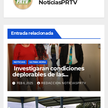
NoticiasPRTV
Entrada relacionada
NOTICIAS
ULTIMA HORA
Investigaran condiciones
deplorables de las
facilidades el Departamento
FEB 6, 2025
REDACCION NOTICIASPRTV
de la Salud en Mayagüez