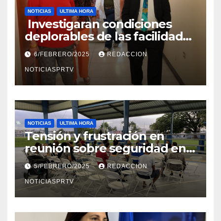
NOTICIAS
ULTIMA HORA
Investigaran condiciones
deplorables de las facilidades
el Departamento de la Salud
6/FEBRERO/2025
REDACCION
en Mayagüez
NOTICIASPRTV
NOTICIAS
ULTIMA HORA
Tensión y frustración en
reunión sobre seguridad en
Reparto Metropolitano
5/FEBRERO/2025
REDACCION
NOTICIASPRTV