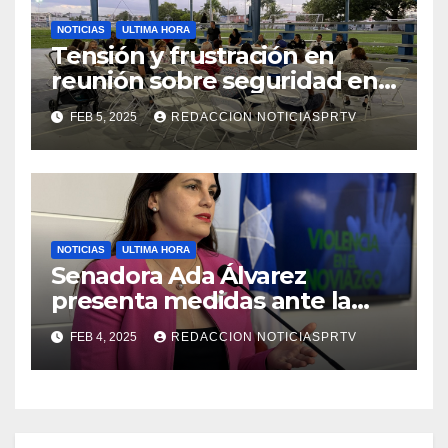
NOTICIAS
ULTIMA HORA
Tensión y frustración en
reunión sobre seguridad en
Reparto Metropolitano
FEB 5, 2025
REDACCION NOTICIASPRTV
NOTICIAS
ULTIMA HORA
Senadora Ada Álvarez
presenta medidas ante la
violencia en el noviazgo
FEB 4, 2025
REDACCION NOTICIASPRTV