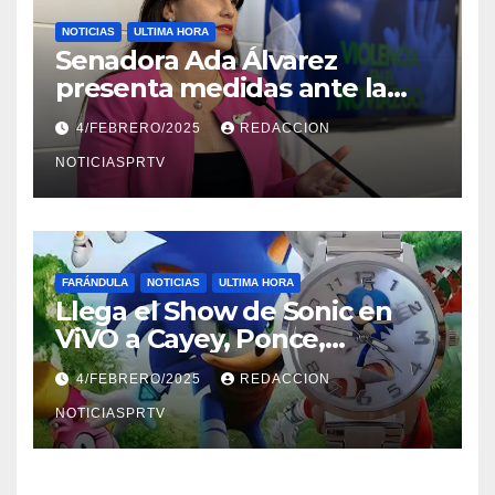
NOTICIAS
ULTIMA HORA
Senadora Ada Álvarez
presenta medidas ante la
violencia en el noviazgo
4/FEBRERO/2025
REDACCION
NOTICIASPRTV
FARÁNDULA
NOTICIAS
ULTIMA HORA
Llega el Show de Sonic en
ViVO a Cayey, Ponce,
Barceloneta y Humacao,
4/FEBRERO/2025
REDACCION
Relojes gratis para el que
compre ahora….
NOTICIASPRTV