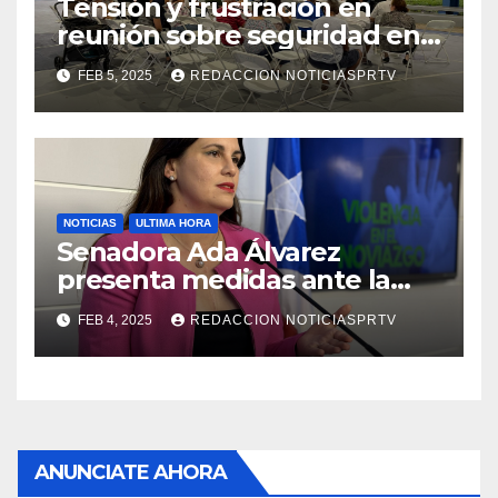
Tensión y frustración en
reunión sobre seguridad en
Reparto Metropolitano
FEB 5, 2025
REDACCION NOTICIASPRTV
NOTICIAS
ULTIMA HORA
Senadora Ada Álvarez
presenta medidas ante la
violencia en el noviazgo
FEB 4, 2025
REDACCION NOTICIASPRTV
ANUNCIATE AHORA