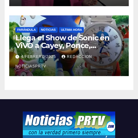
FARÁNDULA
NOTICIAS
ULTIMA HORA
Llega el Show de Sonic en
ViVO a Cayey, Ponce,
Barceloneta y Humacao,
4/FEBRERO/2025
REDACCION
Relojes gratis para el que
compre ahora….
NOTICIASPRTV