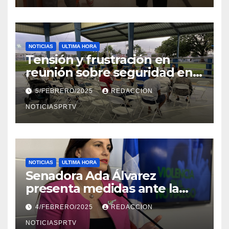
NOTICIAS
ULTIMA HORA
Tensión y frustración en
reunión sobre seguridad en
Reparto Metropolitano
5/FEBRERO/2025
REDACCION
NOTICIASPRTV
NOTICIAS
ULTIMA HORA
Senadora Ada Álvarez
presenta medidas ante la
violencia en el noviazgo
4/FEBRERO/2025
REDACCION
NOTICIASPRTV