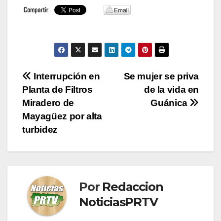
Navegación
Interrupción en
Se mujer se priva
Planta de Filtros
de la vida en
de
Miradero de
Guánica
entradas
Mayagüez por alta
turbidez
Por
Redaccion
NoticiasPRTV