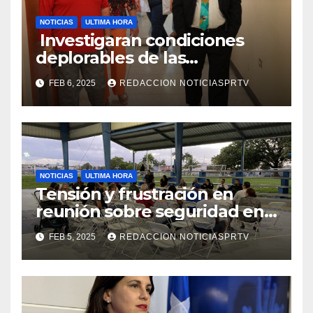
NOTICIAS
ULTIMA HORA
Investigaran condiciones
deplorables de las
facilidades el Departamento
FEB 6, 2025
REDACCION NOTICIASPRTV
de la Salud en Mayagüez
NOTICIAS
ULTIMA HORA
Tensión y frustración en
reunión sobre seguridad en
Reparto Metropolitano
FEB 5, 2025
REDACCION NOTICIASPRTV