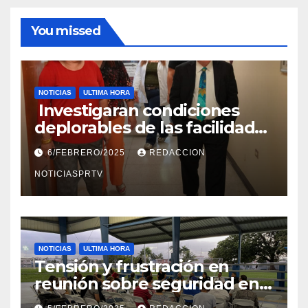
You missed
NOTICIAS
ULTIMA HORA
Investigaran condiciones
deplorables de las facilidades
el Departamento de la Salud
6/FEBRERO/2025
REDACCION
en Mayagüez
NOTICIASPRTV
NOTICIAS
ULTIMA HORA
Tensión y frustración en
reunión sobre seguridad en
Reparto Metropolitano