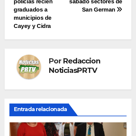
policías recién
sábado sectores de
entradas
graduados a
San German
municipios de
Cayey y Cidra
Por
Redaccion
NoticiasPRTV
Entrada relacionada