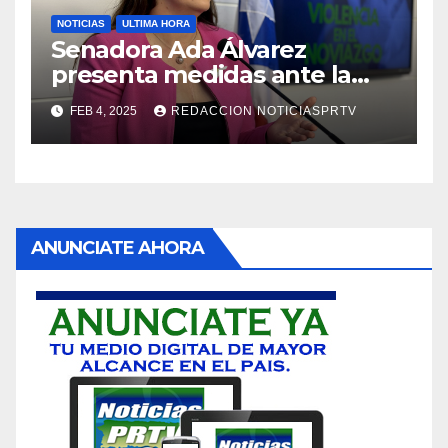
NOTICIAS
ULTIMA HORA
Senadora Ada Álvarez
presenta medidas ante la
violencia en el noviazgo
FEB 4, 2025
REDACCION NOTICIASPRTV
ANUNCIATE AHORA