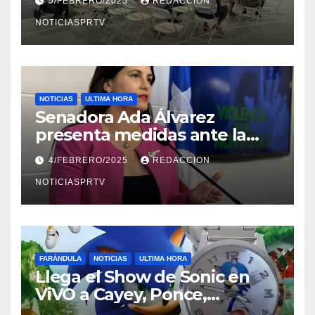
5/FEBRERO/2025
REDACCION
NOTICIASPRTV
NOTICIAS
ULTIMA HORA
Senadora Ada Álvarez
presenta medidas ante la
violencia en el noviazgo
4/FEBRERO/2025
REDACCION
NOTICIASPRTV
FARÁNDULA
NOTICIAS
ULTIMA HORA
Llega el Show de Sonic en
ViVO a Cayey, Ponce,
Barceloneta y Humacao,