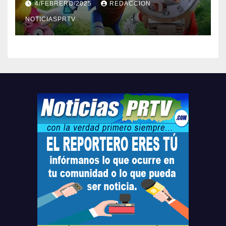
4/FEBRERO/2025
REDACCION
Relojes gratis para el que
compre ahora….
NOTICIASPRTV