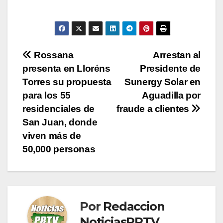
Navegación
Rossana
Arrestan al
presenta en Lloréns
Presidente de
de
Torres su propuesta
Sunergy Solar en
entradas
para los 55
Aguadilla por
residenciales de
fraude a clientes
San Juan, donde
viven más de
50,000 personas
Por
Redaccion
NoticiasPRTV