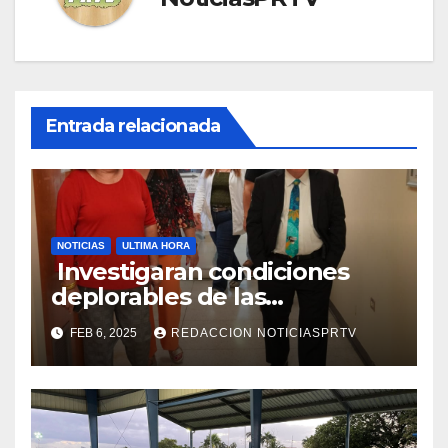
Entrada relacionada
NOTICIAS
ULTIMA HORA
Investigaran condiciones
deplorables de las
facilidades el Departamento
FEB 6, 2025
REDACCION NOTICIASPRTV
de la Salud en Mayagüez