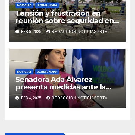
NOTICIAS
ULTIMA HORA
Tensión y frustración en
reunión sobre seguridad en
Reparto Metropolitano
FEB 5, 2025
REDACCION NOTICIASPRTV
NOTICIAS
ULTIMA HORA
Senadora Ada Álvarez
presenta medidas ante la
violencia en el noviazgo
FEB 4, 2025
REDACCION NOTICIASPRTV