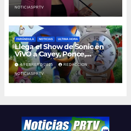
NOTICIASPRTV
FARÁNDULA
NOTICIAS
ULTIMA HORA
Llega el Show de Sonic en
ViVO a Cayey, Ponce,
Barceloneta y Humacao,
4/FEBRERO/2025
REDACCION
Relojes gratis para el que
compre ahora….
NOTICIASPRTV