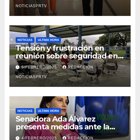
en Mayagüez
NOTICIASPRTV
NOTICIAS
ULTIMA HORA
Tensión y frustración en
reunión sobre seguridad en
Reparto Metropolitano
5/FEBRERO/2025
REDACCION
NOTICIASPRTV
NOTICIAS
ULTIMA HORA
Senadora Ada Álvarez
presenta medidas ante la
violencia en el noviazgo
4/FEBRERO/2025
REDACCION