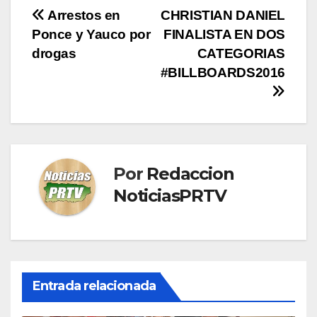
Navegación
Arrestos en
CHRISTIAN DANIEL
Ponce y Yauco por
FINALISTA EN DOS
de
drogas
CATEGORIAS
entradas
#BILLBOARDS2016
Por
Redaccion
NoticiasPRTV
Entrada relacionada