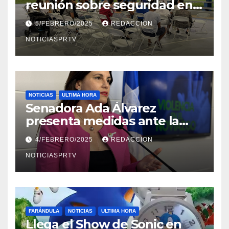
reunión sobre seguridad en
Reparto Metropolitano
5/FEBRERO/2025
REDACCION
NOTICIASPRTV
NOTICIAS
ULTIMA HORA
Senadora Ada Álvarez
presenta medidas ante la
violencia en el noviazgo
4/FEBRERO/2025
REDACCION
NOTICIASPRTV
FARÁNDULA
NOTICIAS
ULTIMA HORA
Llega el Show de Sonic en