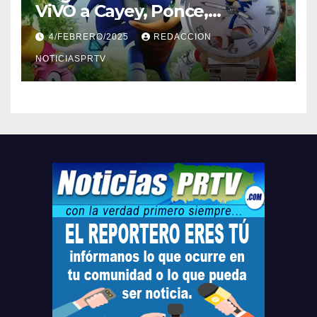
ViVO a Cayey, Ponce,
Barceloneta y Humacao,
4/FEBRERO/2025
REDACCION
Relojes gratis para el que
compre ahora….
NOTICIASPRTV