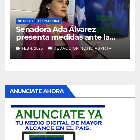
NOTICIAS
ULTIMA HORA
Senadora Ada Álvarez
presenta medidas ante la
violencia en el noviazgo
FEB 4, 2025
REDACCION NOTICIASPRTV
ANUNCIATE AHORA