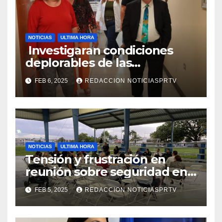
NOTICIAS
ULTIMA HORA
Investigaran condiciones
deplorables de las
facilidades el Departamento
FEB 6, 2025
REDACCION NOTICIASPRTV
de la Salud en Mayagüez
NOTICIAS
ULTIMA HORA
Tensión y frustración en
reunión sobre seguridad en
Reparto Metropolitano
FEB 5, 2025
REDACCION NOTICIASPRTV