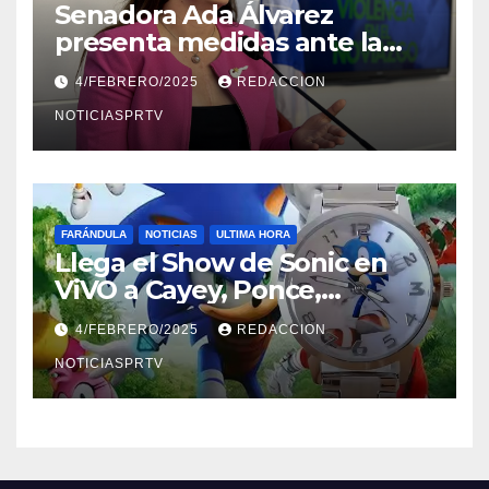
Senadora Ada Álvarez
presenta medidas ante la
violencia en el noviazgo
4/FEBRERO/2025
REDACCION
NOTICIASPRTV
FARÁNDULA
NOTICIAS
ULTIMA HORA
Llega el Show de Sonic en
ViVO a Cayey, Ponce,
Barceloneta y Humacao,
4/FEBRERO/2025
REDACCION
Relojes gratis para el que
compre ahora….
NOTICIASPRTV