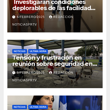
Investigaran condiciones
deplorables de las facilidades
el Departamento de la Salud
6/FEBRERO/2025
REDACCION
en Mayagüez
NOTICIASPRTV
NOTICIAS
ULTIMA HORA
Tensión y frustración en
reunión sobre seguridad en
Reparto Metropolitano
5/FEBRERO/2025
REDACCION
NOTICIASPRTV
NOTICIAS
ULTIMA HORA