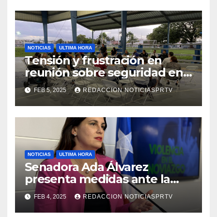
NOTICIAS
ULTIMA HORA
Tensión y frustración en
reunión sobre seguridad en
Reparto Metropolitano
FEB 5, 2025
REDACCION NOTICIASPRTV
NOTICIAS
ULTIMA HORA
Senadora Ada Álvarez
presenta medidas ante la
violencia en el noviazgo
FEB 4, 2025
REDACCION NOTICIASPRTV