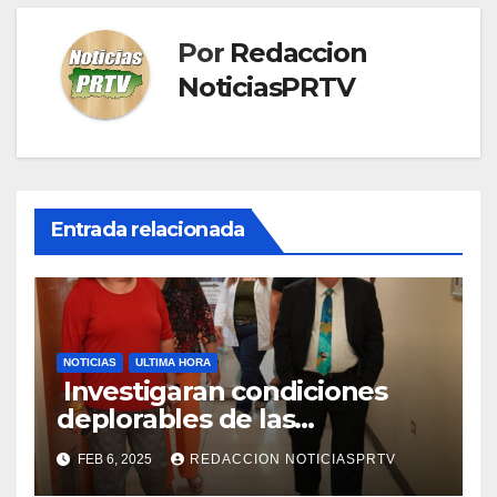
Por
Redaccion
NoticiasPRTV
Entrada relacionada
NOTICIAS
ULTIMA HORA
Investigaran condiciones
deplorables de las
facilidades el Departamento
FEB 6, 2025
REDACCION NOTICIASPRTV
de la Salud en Mayagüez