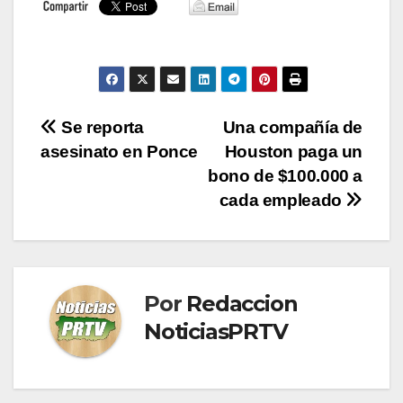
Navegación
Se reporta
Una compañía de
asesinato en Ponce
Houston paga un
de
bono de $100.000 a
entradas
cada empleado
Por
Redaccion
NoticiasPRTV