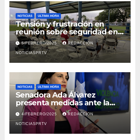
NOTICIAS
ULTIMA HORA
Tensión y frustración en
reunión sobre seguridad en
Reparto Metropolitano
5/FEBRERO/2025
REDACCION
NOTICIASPRTV
NOTICIAS
ULTIMA HORA
Senadora Ada Álvarez
presenta medidas ante la
violencia en el noviazgo
4/FEBRERO/2025
REDACCION
NOTICIASPRTV