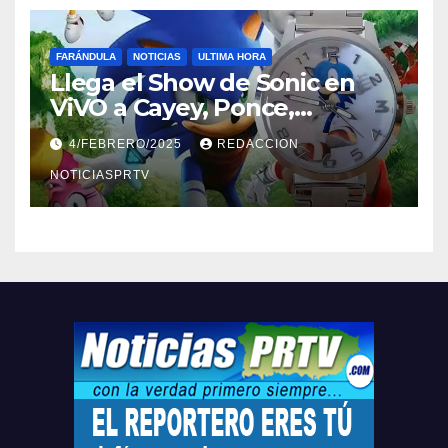
FARÁNDULA
NOTICIAS
ULTIMA HORA
Llega el Show de Sonic en
ViVO a Cayey, Ponce,
Barceloneta y Humacao,
4/FEBRERO/2025
REDACCION
Relojes gratis para el que
compre ahora….
NOTICIASPRTV