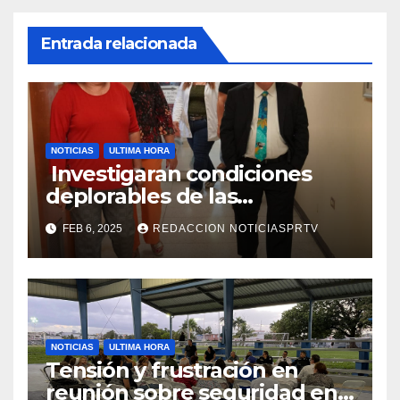
Entrada relacionada
NOTICIAS
ULTIMA HORA
Investigaran condiciones
deplorables de las
facilidades el Departamento
FEB 6, 2025
REDACCION NOTICIASPRTV
de la Salud en Mayagüez
NOTICIAS
ULTIMA HORA
Tensión y frustración en
reunión sobre seguridad en