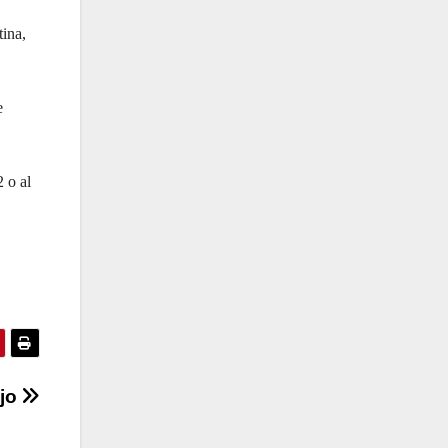
ina,
e
 o al
ojo