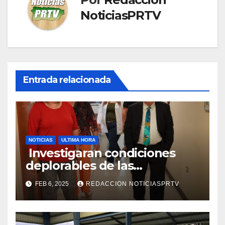
NoticiasPRTV
Entrada relacionada
NOTICIAS
ULTIMA HORA
Investigaran condiciones
deplorables de las
facilidades el Departamento
FEB 6, 2025
REDACCION NOTICIASPRTV
de la Salud en Mayagüez