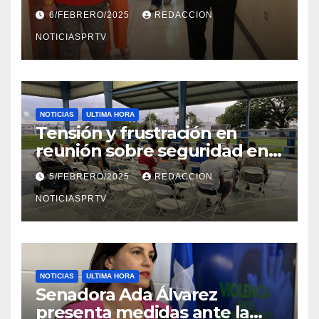
el Departamento de la Salud
6/FEBRERO/2025
REDACCION
en Mayagüez
NOTICIASPRTV
NOTICIAS
ULTIMA HORA
Tensión y frustración en
reunión sobre seguridad en
Reparto Metropolitano
5/FEBRERO/2025
REDACCION
NOTICIASPRTV
NOTICIAS
ULTIMA HORA
Senadora Ada Álvarez
presenta medidas ante la