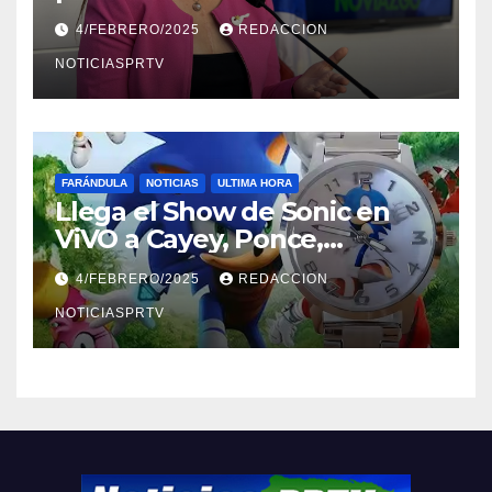
violencia en el noviazgo
4/FEBRERO/2025
REDACCION
NOTICIASPRTV
FARÁNDULA
NOTICIAS
ULTIMA HORA
Llega el Show de Sonic en
ViVO a Cayey, Ponce,
Barceloneta y Humacao,
4/FEBRERO/2025
REDACCION
Relojes gratis para el que
compre ahora….
NOTICIASPRTV