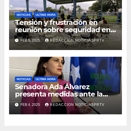
NOTICIAS
ULTIMA HORA
Tensión y frustración en
reunión sobre seguridad en
Reparto Metropolitano
FEB 5, 2025
REDACCION NOTICIASPRTV
NOTICIAS
ULTIMA HORA
Senadora Ada Álvarez
presenta medidas ante la
violencia en el noviazgo
FEB 4, 2025
REDACCION NOTICIASPRTV