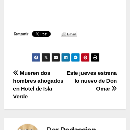
Navegación
Mueren dos
Este jueves estrena
hombres ahogados
lo nuevo de Don
de
en Hotel de Isla
Omar
entradas
Verde
Por
Redaccion