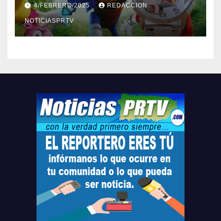
4/FEBRERO/2025
REDACCION
Relojes gratis para el que
compre ahora….
NOTICIASPRTV