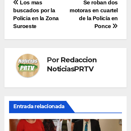
Navegación
Los mas
Se roban dos
buscados por la
motoras en cuartel
de
Policia en la Zona
de la Policía en
entradas
Suroeste
Ponce
Por
Redaccion
NoticiasPRTV
Entrada relacionada