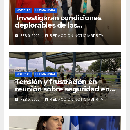
NOTICIAS
ULTIMA HORA
Investigaran condiciones
deplorables de las
facilidades el Departamento
FEB 6, 2025
REDACCION NOTICIASPRTV
de la Salud en Mayagüez
NOTICIAS
ULTIMA HORA
Tensión y frustración en
reunión sobre seguridad en
Reparto Metropolitano
FEB 5, 2025
REDACCION NOTICIASPRTV