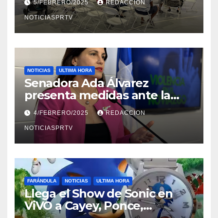
5/FEBRERO/2025
REDACCION
NOTICIASPRTV
NOTICIAS
ULTIMA HORA
Senadora Ada Álvarez
presenta medidas ante la
violencia en el noviazgo
4/FEBRERO/2025
REDACCION
NOTICIASPRTV
FARÁNDULA
NOTICIAS
ULTIMA HORA
Llega el Show de Sonic en
ViVO a Cayey, Ponce,
Barceloneta y Humacao,