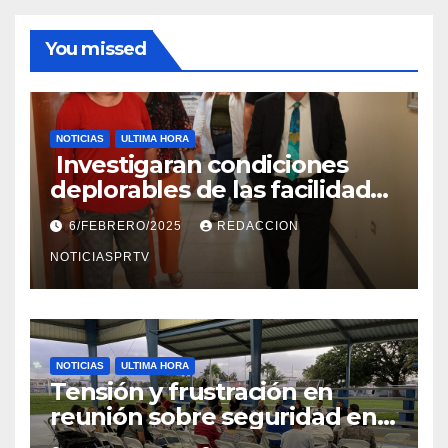
You missed
NOTICIAS
ULTIMA HORA
Investigaran condiciones
deplorables de las facilidades
el Departamento de la Salud
6/FEBRERO/2025
REDACCION
en Mayagüez
NOTICIASPRTV
NOTICIAS
ULTIMA HORA
Tensión y frustración en
reunión sobre seguridad en
Reparto Metropolitano