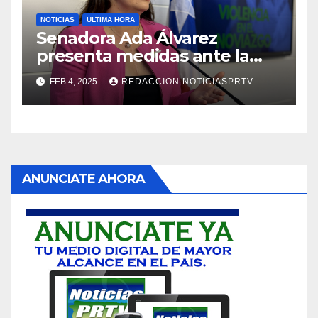
NOTICIAS
ULTIMA HORA
Senadora Ada Álvarez
presenta medidas ante la
violencia en el noviazgo
FEB 4, 2025
REDACCION NOTICIASPRTV
ANUNCIATE AHORA