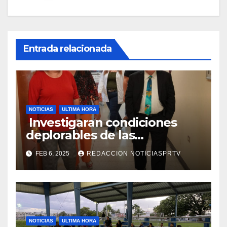
Entrada relacionada
NOTICIAS
ULTIMA HORA
Investigaran condiciones
deplorables de las
facilidades el Departamento
FEB 6, 2025
REDACCION NOTICIASPRTV
de la Salud en Mayagüez
NOTICIAS
ULTIMA HORA