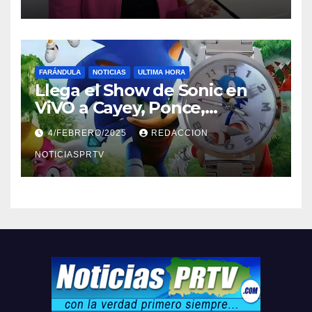
FARÁNDULA
NOTICIAS
ULTIMA HORA
Llega el Show de Sonic en
ViVO a Cayey, Ponce,
Barceloneta y Humacao,
4/FEBRERO/2025
REDACCION
Relojes gratis para el que
compre ahora….
NOTICIASPRTV