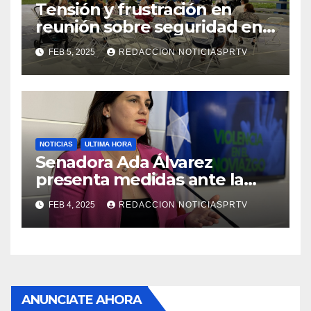
Tensión y frustración en
reunión sobre seguridad en
Reparto Metropolitano
FEB 5, 2025
REDACCION NOTICIASPRTV
NOTICIAS
ULTIMA HORA
Senadora Ada Álvarez
presenta medidas ante la
violencia en el noviazgo
FEB 4, 2025
REDACCION NOTICIASPRTV
ANUNCIATE AHORA