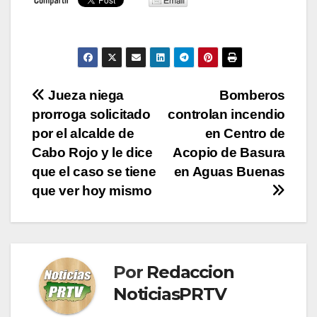
Navegación
Jueza niega
Bomberos
prorroga solicitado
controlan incendio
de
por el alcalde de
en Centro de
entradas
Cabo Rojo y le dice
Acopio de Basura
que el caso se tiene
en Aguas Buenas
que ver hoy mismo
Por
Redaccion
NoticiasPRTV