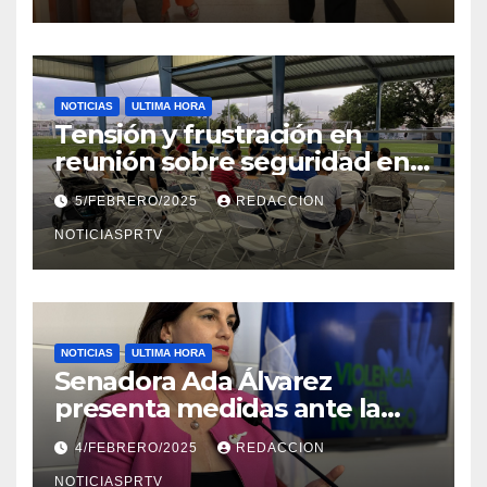
NOTICIAS
ULTIMA HORA
Tensión y frustración en
reunión sobre seguridad en
Reparto Metropolitano
5/FEBRERO/2025
REDACCION
NOTICIASPRTV
NOTICIAS
ULTIMA HORA
Senadora Ada Álvarez
presenta medidas ante la
violencia en el noviazgo
4/FEBRERO/2025
REDACCION
NOTICIASPRTV