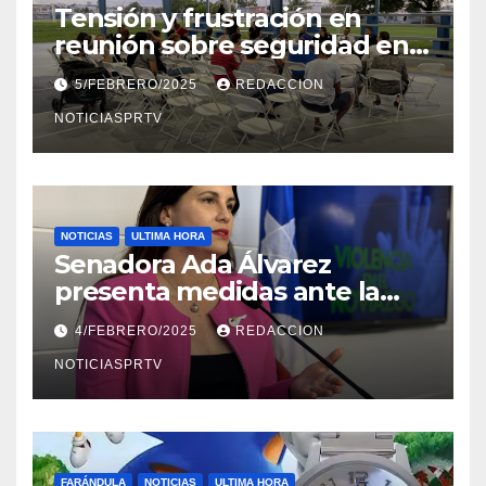
Tensión y frustración en
reunión sobre seguridad en
Reparto Metropolitano
5/FEBRERO/2025
REDACCION
NOTICIASPRTV
NOTICIAS
ULTIMA HORA
Senadora Ada Álvarez
presenta medidas ante la
violencia en el noviazgo
4/FEBRERO/2025
REDACCION
NOTICIASPRTV
FARÁNDULA
NOTICIAS
ULTIMA HORA