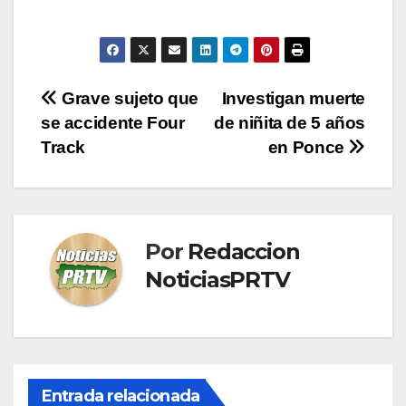
Navegación
Grave sujeto que
Investigan muerte
se accidente Four
de niñita de 5 años
de
Track
en Ponce
entradas
Por
Redaccion
NoticiasPRTV
Entrada relacionada