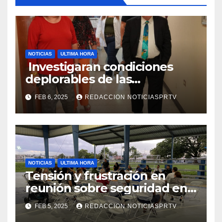
NOTICIAS
ULTIMA HORA
Investigaran condiciones
deplorables de las
facilidades el Departamento
FEB 6, 2025
REDACCION NOTICIASPRTV
de la Salud en Mayagüez
NOTICIAS
ULTIMA HORA
Tensión y frustración en
reunión sobre seguridad en
Reparto Metropolitano
FEB 5, 2025
REDACCION NOTICIASPRTV