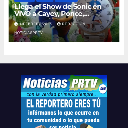
Llega el Show de Sonic en
ViVO a Cayey, Ponce,
Barceloneta y Humacao,
4/FEBRERO/2025
REDACCION
Relojes gratis para el que
compre ahora….
NOTICIASPRTV