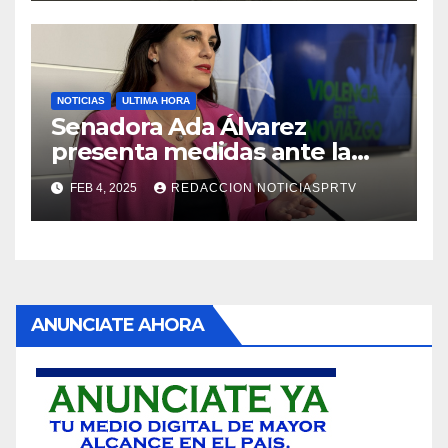
NOTICIAS
ULTIMA HORA
Senadora Ada Álvarez
presenta medidas ante la
violencia en el noviazgo
FEB 4, 2025
REDACCION NOTICIASPRTV
ANUNCIATE AHORA