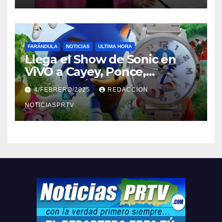
FARÁNDULA
NOTICIAS
ULTIMA HORA
Llega el Show de Sonic en
ViVO a Cayey, Ponce,
Barceloneta y Humacao,
4/FEBRERO/2025
REDACCION
Relojes gratis para el que
compre ahora….
NOTICIASPRTV