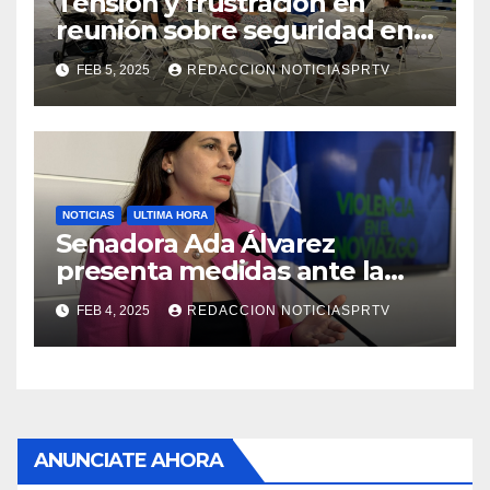
Tensión y frustración en
reunión sobre seguridad en
Reparto Metropolitano
FEB 5, 2025
REDACCION NOTICIASPRTV
NOTICIAS
ULTIMA HORA
Senadora Ada Álvarez
presenta medidas ante la
violencia en el noviazgo
FEB 4, 2025
REDACCION NOTICIASPRTV
ANUNCIATE AHORA