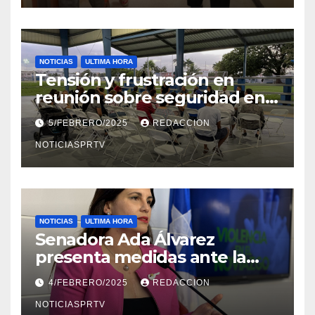
NOTICIAS
ULTIMA HORA
Tensión y frustración en
reunión sobre seguridad en
Reparto Metropolitano
5/FEBRERO/2025
REDACCION
NOTICIASPRTV
NOTICIAS
ULTIMA HORA
Senadora Ada Álvarez
presenta medidas ante la
violencia en el noviazgo
4/FEBRERO/2025
REDACCION
NOTICIASPRTV