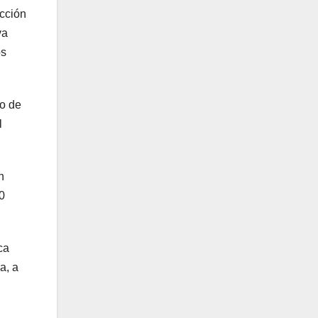
ección
va
os
to de
l
n
0
ca
a, a