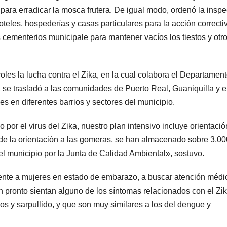
e para erradicar la mosca frutera. De igual modo, ordenó la insp
teles, hospederías y casas particulares para la acción correcti
 cementerios municipale para mantener vacíos los tiestos y otr
oles la lucha contra el Zika, en la cual colabora el Departamen
se trasladó a las comunidades de Puerto Real, Guaniquilla y e
es en diferentes barrios y sectores del municipio.
por el virus del Zika, nuestro plan intensivo incluye orientació
o de la orientación a las gomeras, se han almacenado sobre 3,00
el municipio por la Junta de Calidad Ambiental», sostuvo.
mente a mujeres en estado de embarazo, a buscar atención médi
n pronto sientan alguno de los síntomas relacionados con el Zik
jizos y sarpullido, y que son muy similares a los del dengue y