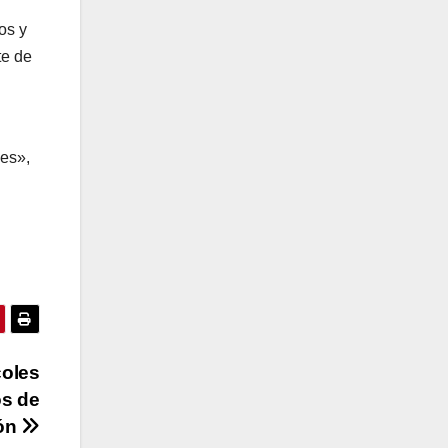
os y
te de
les»,
coles
os de
ón