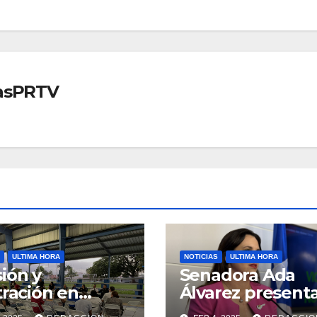
iasPRTV
ULTIMA HORA
NOTICIAS
ULTIMA HORA
ión y
Senadora Ada
tración en
Álvarez present
ión sobre
medidas ante la