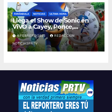
FARÁNDULA
NOTICIAS
ULTIMA HORA
Llega el Show de Sonic en
ViVO a Cayey, Ponce,
Barceloneta y Humacao,
4/FEBRERO/2025
REDACCION
Relojes gratis para el que
compre ahora….
NOTICIASPRTV