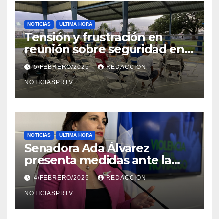
NOTICIAS
ULTIMA HORA
Tensión y frustración en
reunión sobre seguridad en
Reparto Metropolitano
5/FEBRERO/2025
REDACCION
NOTICIASPRTV
NOTICIAS
ULTIMA HORA
Senadora Ada Álvarez
presenta medidas ante la
violencia en el noviazgo
4/FEBRERO/2025
REDACCION
NOTICIASPRTV