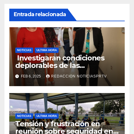
Entrada relacionada
NOTICIAS
ULTIMA HORA
Investigaran condiciones
deplorables de las
facilidades el Departamento
FEB 6, 2025
REDACCION NOTICIASPRTV
de la Salud en Mayagüez
NOTICIAS
ULTIMA HORA
Tensión y frustración en
reunión sobre seguridad en