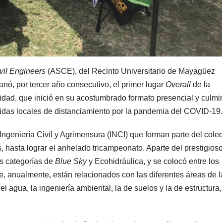
vil Engineers
(ASCE), del Recinto Universitario de Mayagüez
nó, por tercer año consecutivo, el primer lugar
Overall
de la
idad, que inició en su acostumbrado formato presencial y culmi
didas locales de distanciamiento por la pandemia del COVID-19
geniería Civil y Agrimensura (INCI) que forman parte del colec
is, hasta lograr el anhelado tricampeonato. Aparte del prestigios
as categorías de
Blue Sky
y Ecohidráulica, y se colocó entre los
e, anualmente, están relacionados con las diferentes áreas de l
del agua, la ingeniería ambiental, la de suelos y la de estructura,