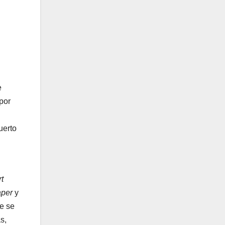
e
por
uerto
rt
aper
y
e se
s,