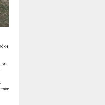
nó de
.
tivo,
o
a
 entre