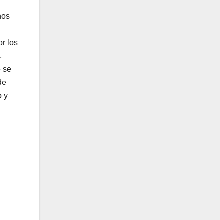
hos
r los
,
e se
de
o y