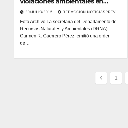
violaciones ambientales en
manglar del barrio Las Mareas,
29/JULIO/2015
REDACCION NOTICIASPRTV
en Salinas
Foto Archivo La secretaria del Departamento de
Recursos Naturales y Ambientales (DRNA),
Carmen R. Guerrero Pérez, emitió una orden
de…
Navega
1
de
entrada