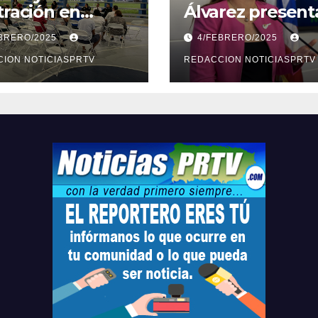
tración en
Álvarez present
ión sobre
medidas ante la
EBRERO/2025
4/FEBRERO/2025
ridad en
violencia en el
arto
ION NOTICIASPRTV
noviazgo
REDACCION NOTICIASPRTV
opolitano