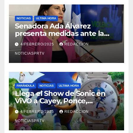
NOTICIAS
ULTIMA HORA
Senadora Ada Álvarez
presenta medidas ante la
violencia en el noviazgo
4/FEBRERO/2025
REDACCION
NOTICIASPRTV
FARÁNDULA
NOTICIAS
ULTIMA HORA
Llega el Show de Sonic en
ViVO a Cayey, Ponce,
Barceloneta y Humacao,
4/FEBRERO/2025
REDACCION
Relojes gratis para el que
compre ahora….
NOTICIASPRTV