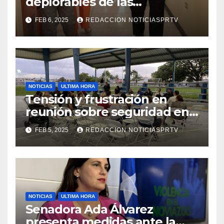
deplorables de las
facilidades el Departamento
FEB 6, 2025
REDACCION NOTICIASPRTV
de la Salud en Mayagüez
NOTICIAS
ULTIMA HORA
Tensión y frustración en
reunión sobre seguridad en
Reparto Metropolitano
FEB 5, 2025
REDACCION NOTICIASPRTV
NOTICIAS
ULTIMA HORA
Senadora Ada Álvarez
presenta medidas ante la