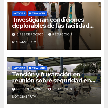
NOTICIAS
ULTIMA HORA
Investigaran condiciones
deplorables de las facilidades
el Departamento de la Salud
6/FEBRERO/2025
REDACCION
en Mayagüez
NOTICIASPRTV
NOTICIAS
ULTIMA HORA
Tensión y frustración en
reunión sobre seguridad en
Reparto Metropolitano
5/FEBRERO/2025
REDACCION
NOTICIASPRTV