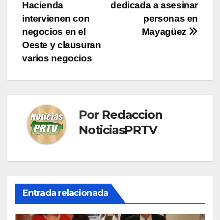
Hacienda
dedicada a asesinar
de
intervienen con
personas en
entradas
negocios en el
Mayagüez
Oeste y clausuran
varios negocios
Por
Redaccion
NoticiasPRTV
Entrada relacionada