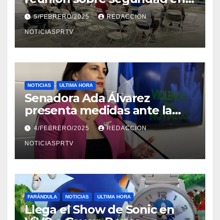
Reparto Metropolitano
5/FEBRERO/2025
REDACCION
NOTICIASPRTV
NOTICIAS
ULTIMA HORA
Senadora Ada Álvarez
presenta medidas ante la
violencia en el noviazgo
4/FEBRERO/2025
REDACCION
NOTICIASPRTV
FARÁNDULA
NOTICIAS
ULTIMA HORA
Llega el Show de Sonic en