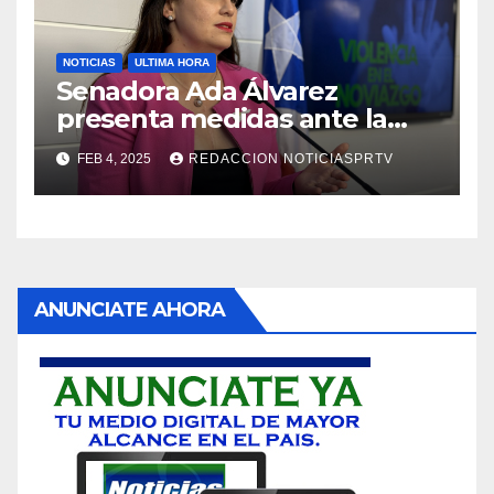
NOTICIAS
ULTIMA HORA
Senadora Ada Álvarez
presenta medidas ante la
violencia en el noviazgo
FEB 4, 2025
REDACCION NOTICIASPRTV
ANUNCIATE AHORA