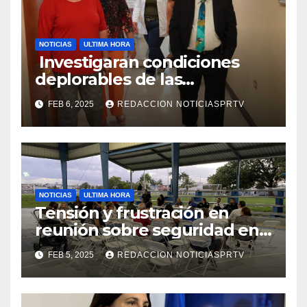
NOTICIAS
ULTIMA HORA
Investigaran condiciones
deplorables de las
facilidades el Departamento
FEB 6, 2025
REDACCION NOTICIASPRTV
de la Salud en Mayagüez
NOTICIAS
ULTIMA HORA
Tensión y frustración en
reunión sobre seguridad en
Reparto Metropolitano
FEB 5, 2025
REDACCION NOTICIASPRTV