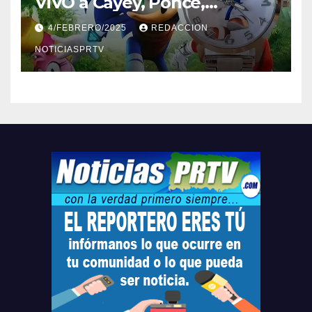
ViVO a Cayey, Ponce,
Barceloneta y Humacao,
4/FEBRERO/2025
REDACCION
Relojes gratis para el que
compre ahora….
NOTICIASPRTV