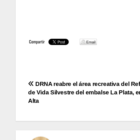
Navegación
DRNA reabre el área recreativa del Re
de Vida Silvestre del embalse La Plata, 
de
Alta
entradas