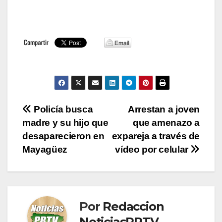
Navegación
Policía busca
Arrestan a joven
madre y su hijo que
que amenazo a
de
desaparecieron en
expareja a través de
entradas
Mayagüez
vídeo por celular
Por
Redaccion
NoticiasPRTV