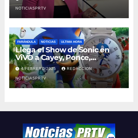
NOTICIASPRTV
FARÁNDULA
NOTICIAS
ULTIMA HORA
Llega el Show de Sonic en
ViVO a Cayey, Ponce,
Barceloneta y Humacao,
4/FEBRERO/2025
REDACCION
Relojes gratis para el que
compre ahora….
NOTICIASPRTV