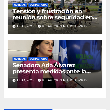
NOTICIAS
ULTIMA HORA
Tensión y frustración en
reunión sobre seguridad en
Reparto Metropolitano
FEB 5, 2025
REDACCION NOTICIASPRTV
NOTICIAS
ULTIMA HORA
Senadora Ada Álvarez
presenta medidas ante la
violencia en el noviazgo
FEB 4, 2025
REDACCION NOTICIASPRTV