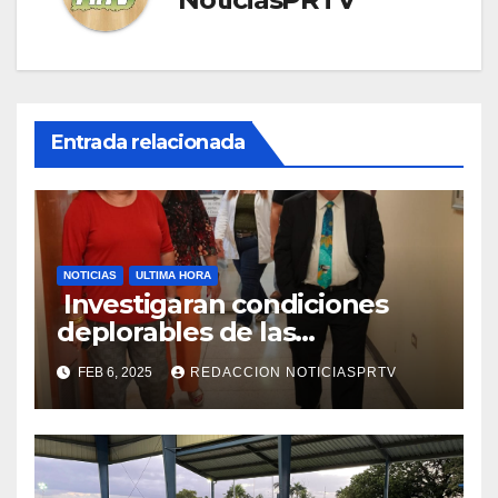
Entrada relacionada
NOTICIAS
ULTIMA HORA
Investigaran condiciones
deplorables de las
facilidades el Departamento
FEB 6, 2025
REDACCION NOTICIASPRTV
de la Salud en Mayagüez