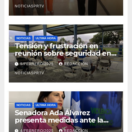
en Mayagüez
NOTICIASPRTV
NOTICIAS
ULTIMA HORA
Tensión y frustración en
reunión sobre seguridad en
Reparto Metropolitano
5/FEBRERO/2025
REDACCION
NOTICIASPRTV
NOTICIAS
ULTIMA HORA
Senadora Ada Álvarez
presenta medidas ante la
violencia en el noviazgo
4/FEBRERO/2025
REDACCION