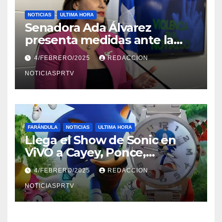
NOTICIAS
ULTIMA HORA
Senadora Ada Álvarez
presenta medidas ante la
violencia en el noviazgo
4/FEBRERO/2025
REDACCION
NOTICIASPRTV
FARÁNDULA
NOTICIAS
ULTIMA HORA
Llega el Show de Sonic en
ViVO a Cayey, Ponce,
Barceloneta y Humacao,
4/FEBRERO/2025
REDACCION
Relojes gratis para el que
compre ahora….
NOTICIASPRTV