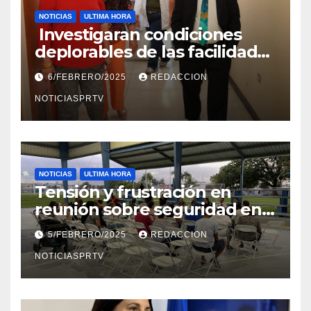
NOTICIAS
ULTIMA HORA
Investigaran condiciones
deplorables de las facilidades
el Departamento de la Salud
6/FEBRERO/2025
REDACCION
en Mayagüez
NOTICIASPRTV
NOTICIAS
ULTIMA HORA
Tensión y frustración en
reunión sobre seguridad en
Reparto Metropolitano
5/FEBRERO/2025
REDACCION
NOTICIASPRTV