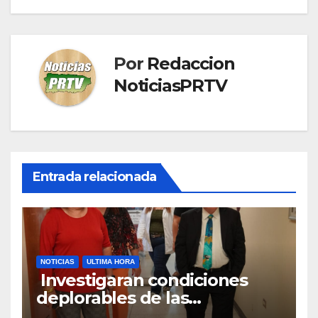
Por
Redaccion
NoticiasPRTV
Entrada relacionada
NOTICIAS
ULTIMA HORA
Investigaran condiciones
deplorables de las
facilidades el Departamento