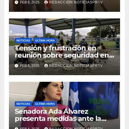
FEB 6, 2025
REDACCION NOTICIASPRTV
de la Salud en Mayagüez
NOTICIAS
ULTIMA HORA
Tensión y frustración en
reunión sobre seguridad en
Reparto Metropolitano
FEB 5, 2025
REDACCION NOTICIASPRTV
NOTICIAS
ULTIMA HORA
Senadora Ada Álvarez
presenta medidas ante la
violencia en el noviazgo