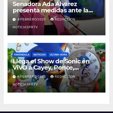
Senadora Ada Álvarez
presenta medidas ante la
violencia en el noviazgo
4/FEBRERO/2025
REDACCION
NOTICIASPRTV
FARÁNDULA
NOTICIAS
ULTIMA HORA
Llega el Show de Sonic en
ViVO a Cayey, Ponce,
Barceloneta y Humacao,
4/FEBRERO/2025
REDACCION
Relojes gratis para el que
compre ahora….
NOTICIASPRTV