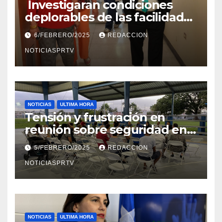
Investigaran condiciones
deplorables de las facilidades
el Departamento de la Salud
6/FEBRERO/2025
REDACCION
en Mayagüez
NOTICIASPRTV
NOTICIAS
ULTIMA HORA
Tensión y frustración en
reunión sobre seguridad en
Reparto Metropolitano
5/FEBRERO/2025
REDACCION
NOTICIASPRTV
NOTICIAS
ULTIMA HORA