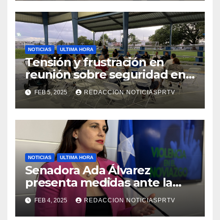
NOTICIAS
ULTIMA HORA
Tensión y frustración en
reunión sobre seguridad en
Reparto Metropolitano
FEB 5, 2025
REDACCION NOTICIASPRTV
NOTICIAS
ULTIMA HORA
Senadora Ada Álvarez
presenta medidas ante la
violencia en el noviazgo
FEB 4, 2025
REDACCION NOTICIASPRTV