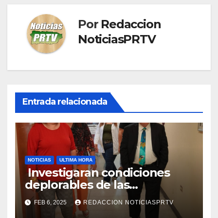
Por
Redaccion
NoticiasPRTV
Entrada relacionada
NOTICIAS
ULTIMA HORA
Investigaran condiciones
deplorables de las
facilidades el Departamento
FEB 6, 2025
REDACCION NOTICIASPRTV
de la Salud en Mayagüez