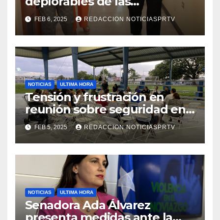
deplorables de las
facilidades el Departamento
FEB 6, 2025
REDACCION NOTICIASPRTV
de la Salud en Mayagüez
NOTICIAS
ULTIMA HORA
Tensión y frustración en
reunión sobre seguridad en
Reparto Metropolitano
FEB 5, 2025
REDACCION NOTICIASPRTV
NOTICIAS
ULTIMA HORA
Senadora Ada Álvarez
presenta medidas ante la