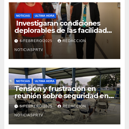
NOTICIAS
ULTIMA HORA
Investigaran condiciones
deplorables de las facilidades
el Departamento de la Salud
6/FEBRERO/2025
REDACCION
en Mayagüez
NOTICIASPRTV
NOTICIAS
ULTIMA HORA
Tensión y frustración en
reunión sobre seguridad en
Reparto Metropolitano
5/FEBRERO/2025
REDACCION
NOTICIASPRTV