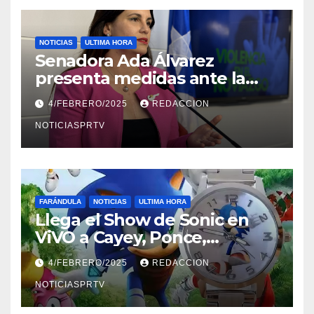
NOTICIAS
ULTIMA HORA
Senadora Ada Álvarez
presenta medidas ante la
violencia en el noviazgo
4/FEBRERO/2025
REDACCION
NOTICIASPRTV
FARÁNDULA
NOTICIAS
ULTIMA HORA
Llega el Show de Sonic en
ViVO a Cayey, Ponce,
Barceloneta y Humacao,
4/FEBRERO/2025
REDACCION
Relojes gratis para el que
compre ahora….
NOTICIASPRTV