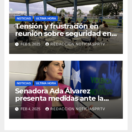
NOTICIAS
ULTIMA HORA
Tensión y frustración en
reunión sobre seguridad en
Reparto Metropolitano
FEB 5, 2025
REDACCION NOTICIASPRTV
NOTICIAS
ULTIMA HORA
Senadora Ada Álvarez
presenta medidas ante la
violencia en el noviazgo
FEB 4, 2025
REDACCION NOTICIASPRTV