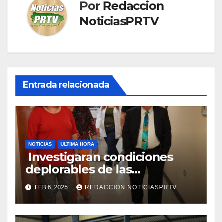
Por
Redaccion
NoticiasPRTV
Entrada relacionada
NOTICIAS
ULTIMA HORA
Investigaran condiciones
deplorables de las
facilidades el Departamento
FEB 6, 2025
REDACCION NOTICIASPRTV
de la Salud en Mayagüez