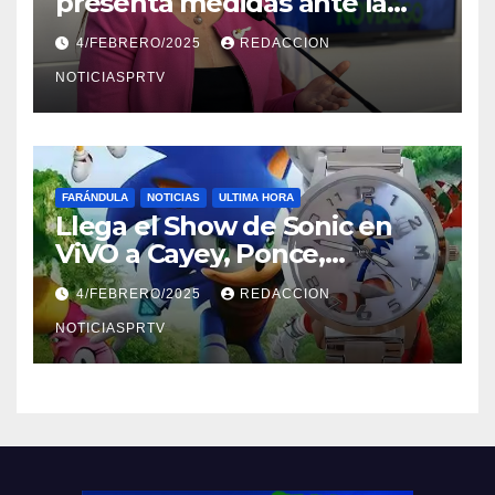
presenta medidas ante la
violencia en el noviazgo
4/FEBRERO/2025
REDACCION
NOTICIASPRTV
FARÁNDULA
NOTICIAS
ULTIMA HORA
Llega el Show de Sonic en
ViVO a Cayey, Ponce,
Barceloneta y Humacao,
4/FEBRERO/2025
REDACCION
Relojes gratis para el que
compre ahora….
NOTICIASPRTV