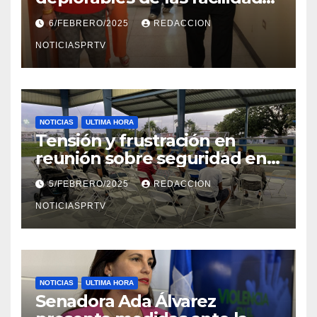
el Departamento de la Salud
6/FEBRERO/2025
REDACCION
en Mayagüez
NOTICIASPRTV
NOTICIAS
ULTIMA HORA
Tensión y frustración en
reunión sobre seguridad en
Reparto Metropolitano
5/FEBRERO/2025
REDACCION
NOTICIASPRTV
NOTICIAS
ULTIMA HORA
Senadora Ada Álvarez