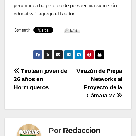
pero nunca ha perdido de perspectiva su misión
educativa”, agregó el Rector.
Navegación
Tirotean joven de
Virazón de Prepa
26 años en
Networks al
de
Hormigueros
Proyecto de la
entradas
Cámara 27
Por
Redaccion