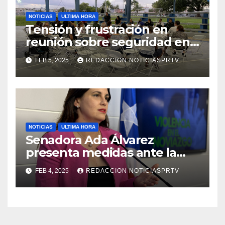
NOTICIAS
ULTIMA HORA
Tensión y frustración en
reunión sobre seguridad en
Reparto Metropolitano
FEB 5, 2025
REDACCION NOTICIASPRTV
NOTICIAS
ULTIMA HORA
Senadora Ada Álvarez
presenta medidas ante la
violencia en el noviazgo
FEB 4, 2025
REDACCION NOTICIASPRTV