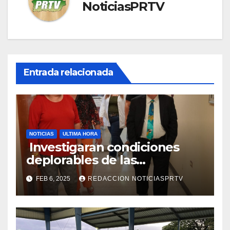
NoticiasPRTV
Entrada relacionada
NOTICIAS
ULTIMA HORA
Investigaran condiciones
deplorables de las
facilidades el Departamento
FEB 6, 2025
REDACCION NOTICIASPRTV
de la Salud en Mayagüez