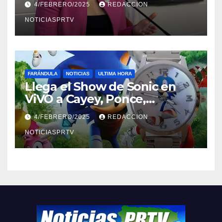
4/FEBRERO/2025
REDACCION
NOTICIASPRTV
FARÁNDULA
NOTICIAS
ULTIMA HORA
Llega el Show de Sonic en
ViVO a Cayey, Ponce,
Barceloneta y Humacao,
4/FEBRERO/2025
REDACCION
Relojes gratis para el que
compre ahora….
NOTICIASPRTV