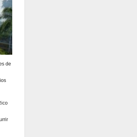
nes de
ios
Rico
rrir