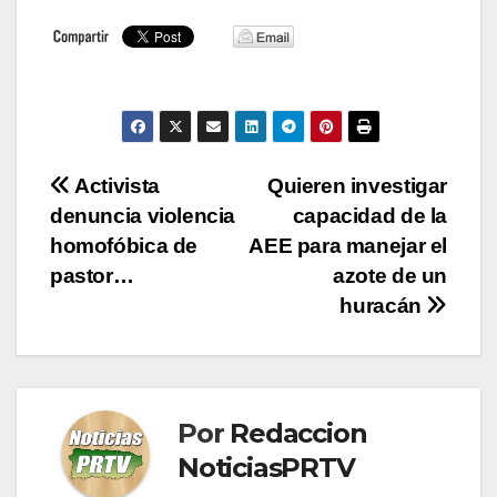
Navegación
Activista
Quieren investigar
denuncia violencia
capacidad de la
de
homofóbica de
AEE para manejar el
entradas
pastor…
azote de un
huracán
Por
Redaccion
NoticiasPRTV