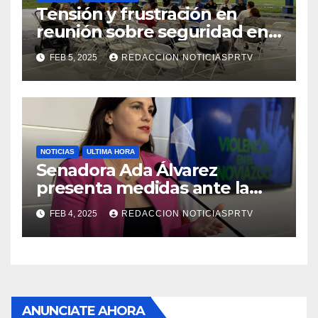
Tensión y frustración en
reunión sobre seguridad en
Reparto Metropolitano
FEB 5, 2025
REDACCION NOTICIASPRTV
NOTICIAS
ULTIMA HORA
Senadora Ada Álvarez
presenta medidas ante la
violencia en el noviazgo
FEB 4, 2025
REDACCION NOTICIASPRTV
ANUNCIATE AHORA