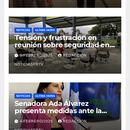
NOTICIAS
ULTIMA HORA
Tensión y frustración en
reunión sobre seguridad en
Reparto Metropolitano
5/FEBRERO/2025
REDACCION
NOTICIASPRTV
NOTICIAS
ULTIMA HORA
Senadora Ada Álvarez
presenta medidas ante la
violencia en el noviazgo
4/FEBRERO/2025
REDACCION