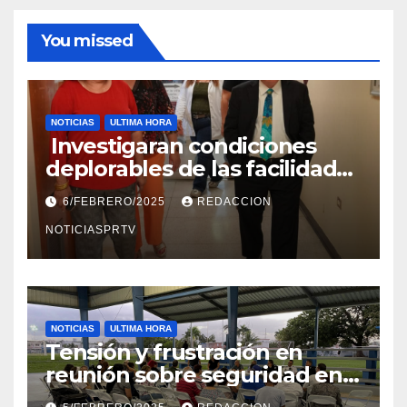
You missed
NOTICIAS
ULTIMA HORA
Investigaran condiciones
deplorables de las facilidades
el Departamento de la Salud
6/FEBRERO/2025
REDACCION
en Mayagüez
NOTICIASPRTV
NOTICIAS
ULTIMA HORA
Tensión y frustración en
reunión sobre seguridad en
Reparto Metropolitano