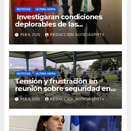
NOTICIAS
ULTIMA HORA
Investigaran condiciones
deplorables de las
facilidades el Departamento
FEB 6, 2025
REDACCION NOTICIASPRTV
de la Salud en Mayagüez
NOTICIAS
ULTIMA HORA
Tensión y frustración en
reunión sobre seguridad en
Reparto Metropolitano
FEB 5, 2025
REDACCION NOTICIASPRTV