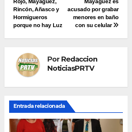
Rojo, Mayagüez,
Mayagüez es
entradas
Rincón, Añasco y
acusado por grabar
Hormigueros
menores en baño
porque no hay Luz
con su celular
Por
Redaccion
NoticiasPRTV
Entrada relacionada