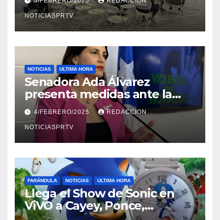
5/FEBRERO/2025
REDACCION
NOTICIASPRTV
NOTICIAS
ULTIMA HORA
Senadora Ada Álvarez
presenta medidas ante la
violencia en el noviazgo
4/FEBRERO/2025
REDACCION
NOTICIASPRTV
FARÁNDULA
NOTICIAS
ULTIMA HORA
Llega el Show de Sonic en
ViVO a Cayey, Ponce,
Barceloneta y Humacao,