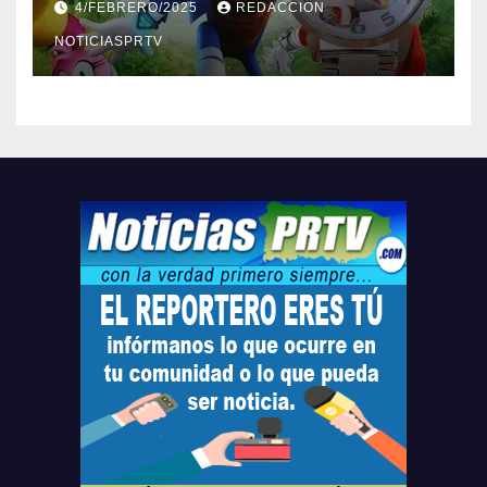
4/FEBRERO/2025
REDACCION
Relojes gratis para el que
compre ahora….
NOTICIASPRTV