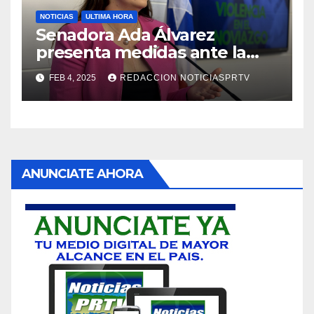
NOTICIAS
ULTIMA HORA
Senadora Ada Álvarez
presenta medidas ante la
violencia en el noviazgo
FEB 4, 2025
REDACCION NOTICIASPRTV
ANUNCIATE AHORA