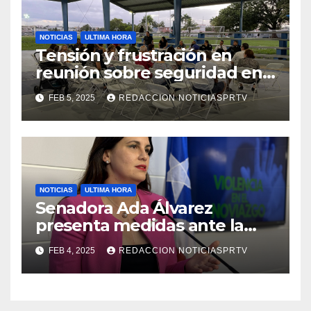
NOTICIAS
ULTIMA HORA
Tensión y frustración en
reunión sobre seguridad en
Reparto Metropolitano
FEB 5, 2025
REDACCION NOTICIASPRTV
NOTICIAS
ULTIMA HORA
Senadora Ada Álvarez
presenta medidas ante la
violencia en el noviazgo
FEB 4, 2025
REDACCION NOTICIASPRTV