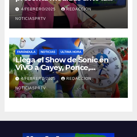
violencia en el noviazgo
4/FEBRERO/2025
REDACCION
NOTICIASPRTV
FARÁNDULA
NOTICIAS
ULTIMA HORA
Llega el Show de Sonic en
ViVO a Cayey, Ponce,
Barceloneta y Humacao,
4/FEBRERO/2025
REDACCION
Relojes gratis para el que
compre ahora….
NOTICIASPRTV