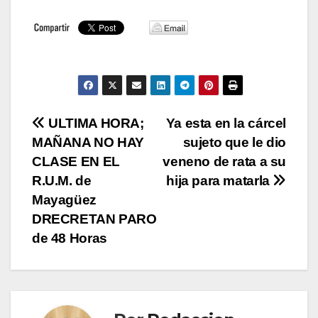
Navegación
ULTIMA HORA;
Ya esta en la cárcel
MAÑANA NO HAY
sujeto que le dio
de
CLASE EN EL
veneno de rata a su
entradas
R.U.M. de
hija para matarla
Mayagüez
DRECRETAN PARO
de 48 Horas