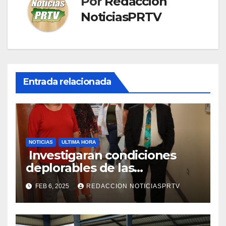
Por
Redaccion
NoticiasPRTV
Entrada relacionada
NOTICIAS
ULTIMA HORA
Investigaran condiciones
deplorables de las
facilidades el Departamento
FEB 6, 2025
REDACCION NOTICIASPRTV
de la Salud en Mayagüez