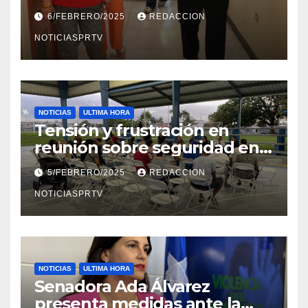
el Departamento de la Salud
6/FEBRERO/2025
REDACCION
en Mayagüez
NOTICIASPRTV
NOTICIAS
ULTIMA HORA
Tensión y frustración en
reunión sobre seguridad en
Reparto Metropolitano
5/FEBRERO/2025
REDACCION
NOTICIASPRTV
NOTICIAS
ULTIMA HORA
Senadora Ada Álvarez
presenta medidas ante la