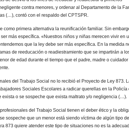
negligente contra menores, y ordenar al Departamento de la Fa
amas (…), contó con el respaldo del CPTSPR.
como primera alternativa la reunificación familiar. Sin embarg
ser más específica. «Nuestros niños y niñas merecen vivir en 
e entendemos que la ley debe ser más específica. En la medida n
amas de reeducación o readiestramiento que se impartirán a lo
enor de edad durante el tiempo que el padre, madre o cuidador
ente.
nales del Trabajo Social no lo recibió el Proyecto de Ley 873. L
abajadores Sociales Escolares a radicar querellas en la Policía
 exista o se sospeche que exista maltrato y/o negligencia (…).
profesionales del Trabajo Social tienen el deber ético y la obli
de se sospeche que un menor está siendo víctima de algún tipo d
ra 873 quiere atender este tipo de situaciones no es la adecua