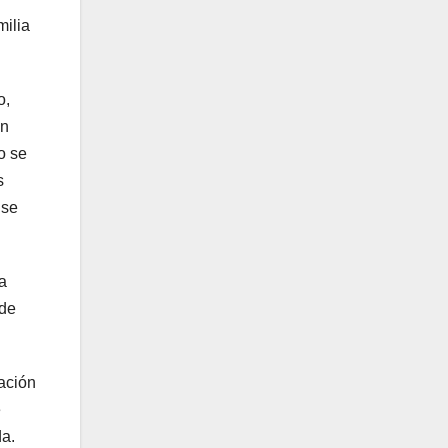
milia
o,
un
o se
s
 se
a
 de
gación
e
da.