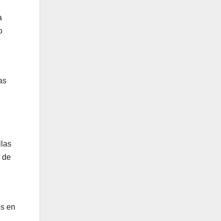
a
o
as
llas
o de
os en