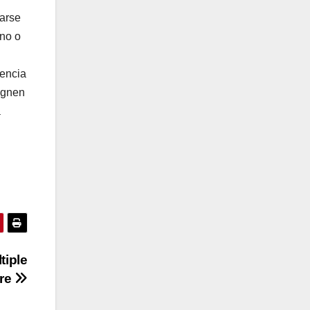
barse
uno o
tencia
ignen
a
tiple
are