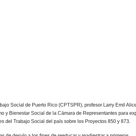
abajo Social de Puerto Rico (CPTSPR), profesor Larry Emil Alic
mo y Bienestar Social de la Cámara de Representantes para ex
s del Trabajo Social del país sobre los Proyectos 850 y 873.
 de desvío a los fines de reeducar y readiestrar a primeros