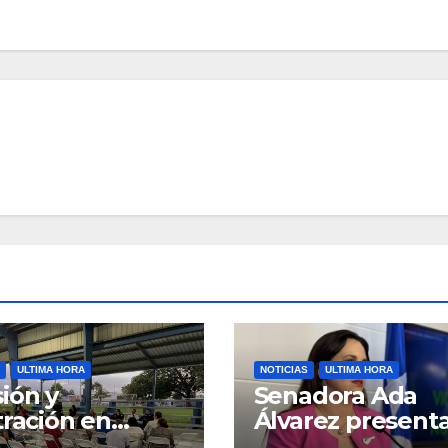
ULTIMA HORA
NOTICIAS
ULTIMA HORA
ión y
Senadora Ada
tración en
Álvarez present
ión sobre
medidas ante la