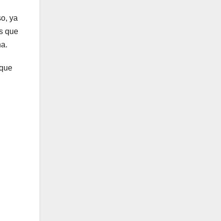
so
,
ya
s que
ha
.
 que