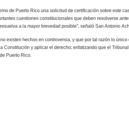
emo de Puerto Rico
una
solicitud
de
certific
ación sobre este ca
tantes cuestiones constitucionales que deben resolverse ante
resuelva a la mayor brevedad posible
”, señaló
San Antonio
Ac
 no
existen hechos en controversia, y que por tal razón lo único
 la Constitución y
aplicar el
derecho
; enfatizando
que
el
Tribunal
 de Puerto Rico.