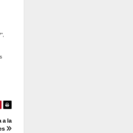
7
”
,
as
 a la
nes