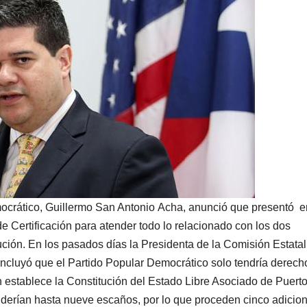
mocrá
tico
, Guill
ermo San Antonio
Acha
,
anunció
que
presentó
e
 de
Certificación
para atender todo lo relacionado
con los dos
ución
. En los pasados días la Presidenta de la Comisión Estatal
oncluyó que el
Partido
Popular Democrático solo
tendría derec
n
establece
la
Constitución de
l Estado Libre Asociado de
Puert
ndería
n
hasta nueve
escaños
, por lo que proceden cinco adicion