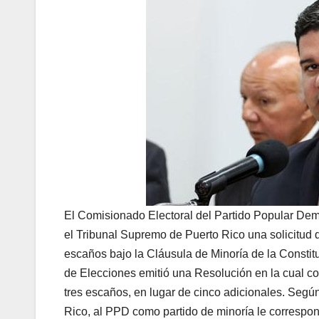
El Comisionado Electoral del
Partido Popular De
el
Tribunal Supremo
de Puerto Rico una s
olicitud
escaños
bajo la Cláusula
de
Minoría
de la Constit
de
Elecciones emitió una R
esol
ución en la cual c
tres escaños, en lugar de
cinco adicionales.
Segú
Rico
,
al
PPD como
partido de
m
inoría le correspo