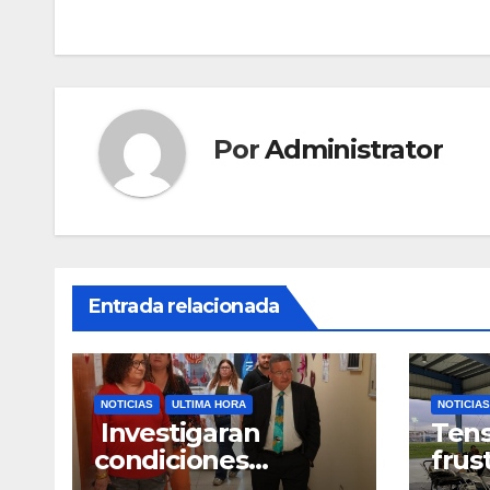
de
entradas
Por
Administrator
Entrada relacionada
NOTICIAS
ULTIMA HORA
NOTICIAS
Investigaran
Tens
condiciones
frus
deplorables de las
reun