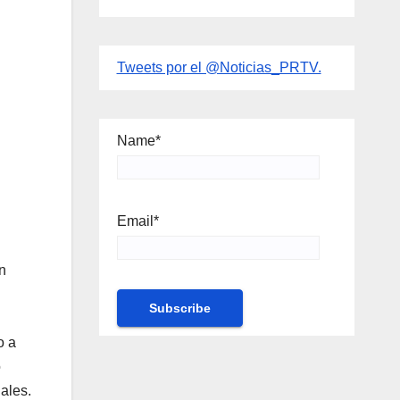
Tweets por el @Noticias_PRTV.
Name*
Email*
n
ho
a
o
ales.