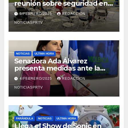
reunión sobre seguridad en
Reparto Metropolitano
5/FEBRERO/2025
REDACCION
NOTICIASPRTV
NOTICIAS
ULTIMA HORA
Senadora Ada Álvarez
presenta medidas ante la
violencia en el noviazgo
4/FEBRERO/2025
REDACCION
NOTICIASPRTV
FARÁNDULA
NOTICIAS
ULTIMA HORA
Llega el Show de Sonic en