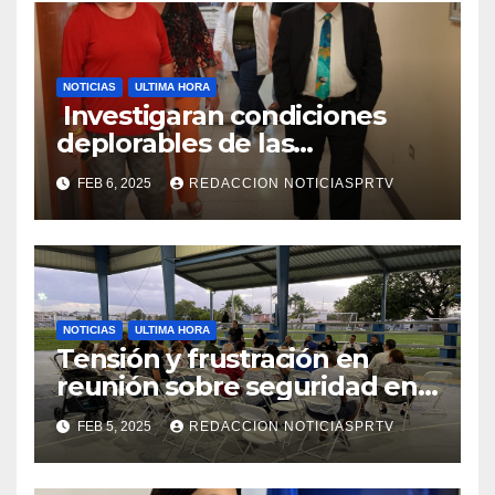
NOTICIAS
ULTIMA HORA
Investigaran condiciones
deplorables de las
facilidades el Departamento
FEB 6, 2025
REDACCION NOTICIASPRTV
de la Salud en Mayagüez
NOTICIAS
ULTIMA HORA
Tensión y frustración en
reunión sobre seguridad en
Reparto Metropolitano
FEB 5, 2025
REDACCION NOTICIASPRTV