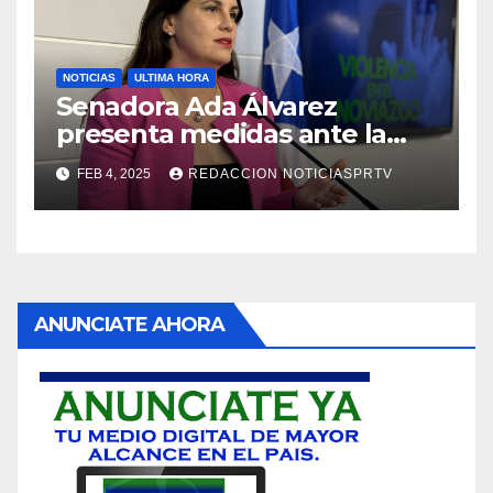
NOTICIAS
ULTIMA HORA
Senadora Ada Álvarez
presenta medidas ante la
violencia en el noviazgo
FEB 4, 2025
REDACCION NOTICIASPRTV
ANUNCIATE AHORA