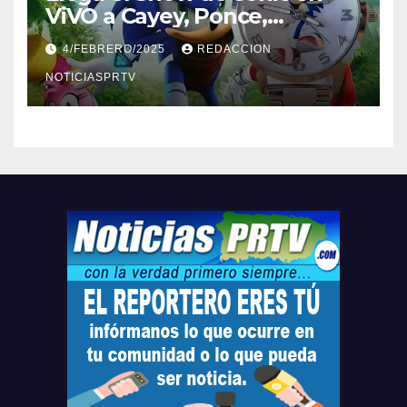
ViVO a Cayey, Ponce,
Barceloneta y Humacao,
4/FEBRERO/2025
REDACCION
Relojes gratis para el que
compre ahora….
NOTICIASPRTV