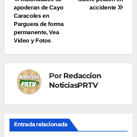
Navegación
apoderan de Cayo
accidente
de
Caracoles en
entradas
Parguera de forma
permanente, Vea
Video y Fotos
Por
Redaccion
NoticiasPRTV
Entrada relacionada