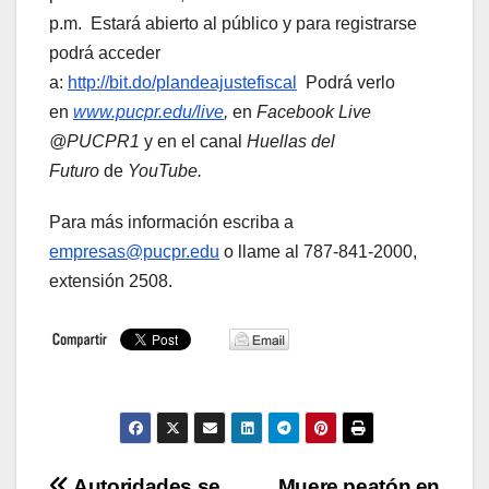
p.m. Estará abierto al público y para registrarse
podrá acceder
a:
http://bit.do/plandeajustefiscal
Podrá verlo
en
www.pucpr.edu/live
,
en
Facebook Live
@PUCPR1
y en el canal
Huellas del
Futuro
de
YouTube.
Para más información escriba a
empresas@pucpr.edu
o llame al 787-841-2000,
extensión 2508.
Autoridades se
Muere peatón en