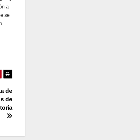
ón a
ue se
o,
ta de
es de
toria