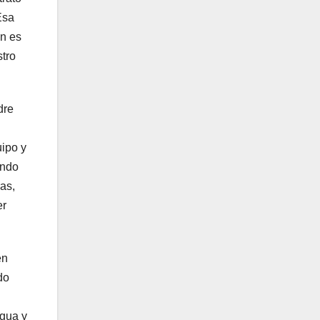
Esa
ón es
stro
dre
uipo y
ando
as,
er
en
do
Agua y