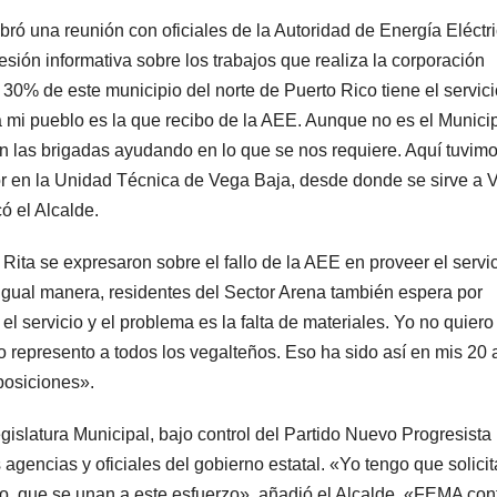
bró una reunión con oficiales de la Autoridad de Energía Eléctr
esión informativa sobre los trabajos que realiza la corporación
 30% de este municipio del norte de Puerto Rico tiene el servic
 a mi pueblo es la que recibo de la AEE. Aunque no es el Munici
n las brigadas ayudando en lo que se nos requiere. Aquí tuvim
r en la Unidad Técnica de Vega Baja, desde donde se sirve a 
có el Alcalde.
 Rita se expresaron sobre el fallo de la AEE en proveer el servi
 igual manera, residentes del Sector Arena también espera por
l servicio y el problema es la falta de materiales. Yo no quiero
 represento a todos los vegalteños. Eso ha sido así en mis 20
 posiciones».
islatura Municipal, bajo control del Partido Nuevo Progresista
agencias y oficiales del gobierno estatal. «Yo tengo que solicit
, que se unan a este esfuerzo», añadió el Alcalde. «FEMA con