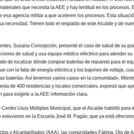
materiales que necesita la AEE y hay lentitud en los procesos. 
de esa agencia militar a que aceleren los procesos. Esta situaci
a necesidad. Tienen todo el respaldo de este Alcalde y de nue
esentes, Susana Concepción, presentó el caso de salud de su pa
ciones de salud y usa equipo médico eléctrico para atender su
do de localizar dónde comprar baterías de repuesto para el eq
e con la falta de energía eléctrica y los bajones de voltaje, cu
sas baterías. Así tenemos varios casos en la comunidad». Mientr
sta de 400 residencias y locales comerciales, expresó que ay
 para exigirle a la AEE información clara.
l Centro Usos Múltiples Municipal, que el Alcalde habilitó para 
 estuvieron en la Escuela José M. Pagán, que ya está ofrecien
ctos y Alcantarillados (AAA), las comunidades Fátima, Ojo de 