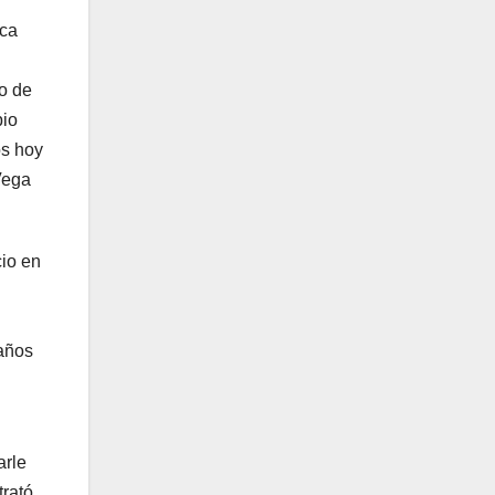
ica
io de
pio
os hoy
Vega
cio en
 años
arle
trató