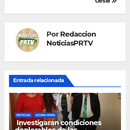
Oeste
entradas
Por
Redaccion
NoticiasPRTV
Entrada relacionada
NOTICIAS
ULTIMA HORA
Investigaran condiciones
deplorables de las