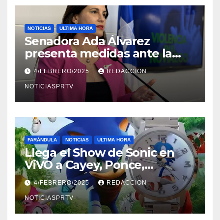
NOTICIAS
ULTIMA HORA
Senadora Ada Álvarez
presenta medidas ante la
violencia en el noviazgo
4/FEBRERO/2025
REDACCION
NOTICIASPRTV
FARÁNDULA
NOTICIAS
ULTIMA HORA
Llega el Show de Sonic en
ViVO a Cayey, Ponce,
Barceloneta y Humacao,
4/FEBRERO/2025
REDACCION
Relojes gratis para el que
compre ahora….
NOTICIASPRTV