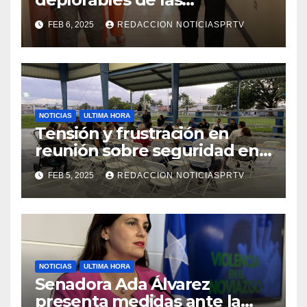
facilidades el Departamento
FEB 6, 2025
REDACCION NOTICIASPRTV
de la Salud en Mayagüez
NOTICIAS
ULTIMA HORA
Tensión y frustración en
reunión sobre seguridad en
Reparto Metropolitano
FEB 5, 2025
REDACCION NOTICIASPRTV
NOTICIAS
ULTIMA HORA
Senadora Ada Álvarez
presenta medidas ante la