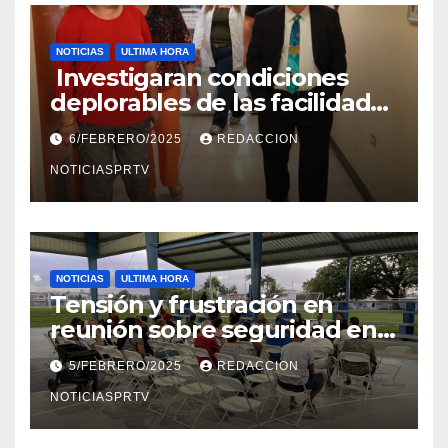
NOTICIAS
ULTIMA HORA
Investigaran condiciones
deplorables de las facilidades
el Departamento de la Salud
6/FEBRERO/2025
REDACCION
en Mayagüez
NOTICIASPRTV
NOTICIAS
ULTIMA HORA
Tensión y frustración en
reunión sobre seguridad en
Reparto Metropolitano
5/FEBRERO/2025
REDACCION
NOTICIASPRTV