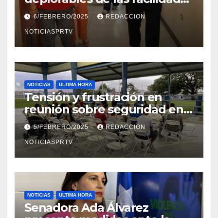
el Departamento de la Salud
6/FEBRERO/2025
REDACCION
en Mayagüez
NOTICIASPRTV
NOTICIAS
ULTIMA HORA
Tensión y frustración en
reunión sobre seguridad en
Reparto Metropolitano
5/FEBRERO/2025
REDACCION
NOTICIASPRTV
NOTICIAS
ULTIMA HORA
Senadora Ada Álvarez