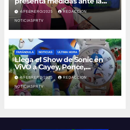
presenta medidas ante la
violencia en el noviazgo
4/FEBRERO/2025
REDACCION
NOTICIASPRTV
FARÁNDULA
NOTICIAS
ULTIMA HORA
Llega el Show de Sonic en
ViVO a Cayey, Ponce,
Barceloneta y Humacao,
4/FEBRERO/2025
REDACCION
Relojes gratis para el que
compre ahora….
NOTICIASPRTV