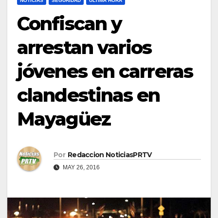
NOTICIAS
SEGURIDAD
ULTIMA HORA
Confiscan y
arrestan varios
jóvenes en carreras
clandestinas en
Mayagüez
Por
Redaccion NoticiasPRTV
MAY 26, 2016