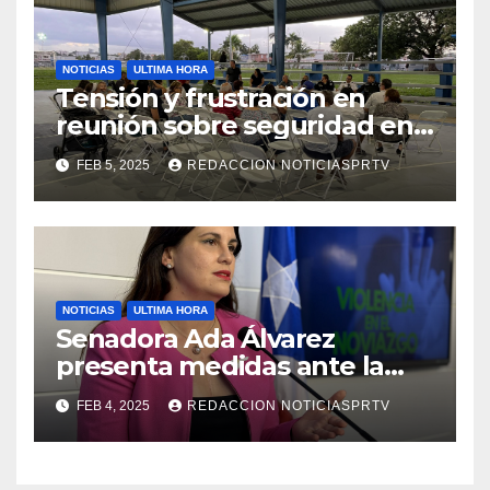
NOTICIAS
ULTIMA HORA
Tensión y frustración en
reunión sobre seguridad en
Reparto Metropolitano
FEB 5, 2025
REDACCION NOTICIASPRTV
NOTICIAS
ULTIMA HORA
Senadora Ada Álvarez
presenta medidas ante la
violencia en el noviazgo
FEB 4, 2025
REDACCION NOTICIASPRTV