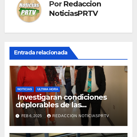
Por
Redaccion
NoticiasPRTV
Entrada relacionada
NOTICIAS
ULTIMA HORA
Investigaran condiciones
deplorables de las
facilidades el Departamento
FEB 6, 2025
REDACCION NOTICIASPRTV
de la Salud en Mayagüez