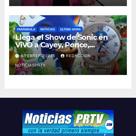
FARÁNDULA
NOTICIAS
ULTIMA HORA
Llega el Show de Sonic en
ViVO a Cayey, Ponce,
Barceloneta y Humacao,
4/FEBRERO/2025
REDACCION
Relojes gratis para el que
compre ahora….
NOTICIASPRTV