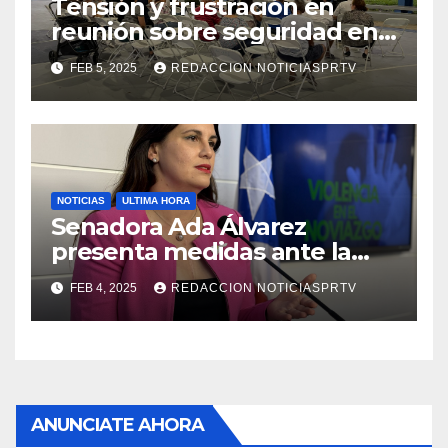
Tensión y frustración en
reunión sobre seguridad en
Reparto Metropolitano
FEB 5, 2025
REDACCION NOTICIASPRTV
NOTICIAS
ULTIMA HORA
Senadora Ada Álvarez
presenta medidas ante la
violencia en el noviazgo
FEB 4, 2025
REDACCION NOTICIASPRTV
ANUNCIATE AHORA