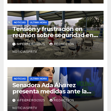
NOTICIAS
ULTIMA HORA
Tensión y frustración en
reunión sobre seguridad en
Reparto Metropolitano
5/FEBRERO/2025
REDACCION
NOTICIASPRTV
NOTICIAS
ULTIMA HORA
Senadora Ada Álvarez
presenta medidas ante la
violencia en el noviazgo
4/FEBRERO/2025
REDACCION
NOTICIASPRTV