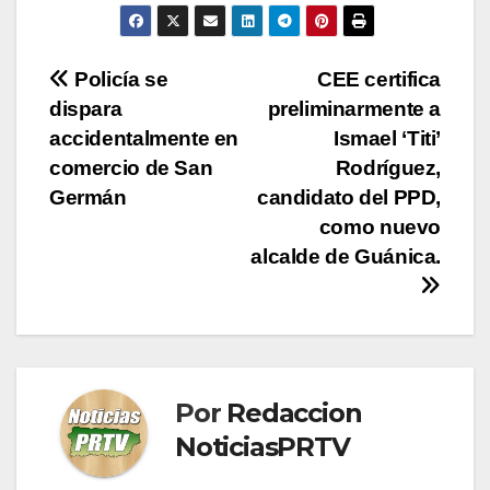
Navegación
Policía se
CEE certifica
dispara
preliminarmente a
de
accidentalmente en
Ismael ‘Titi’
entradas
comercio de San
Rodríguez,
Germán
candidato del PPD,
como nuevo
alcalde de Guánica.
Por
Redaccion
NoticiasPRTV