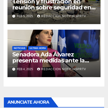
Tensión y frustración en
reunión sobre seguridad en
Reparto Metropolitano
FEB 5, 2025
REDACCION NOTICIASPRTV
NOTICIAS
ULTIMA HORA
Senadora Ada Álvarez
presenta medidas ante la
violencia en el noviazgo
FEB 4, 2025
REDACCION NOTICIASPRTV
ANUNCIATE AHORA