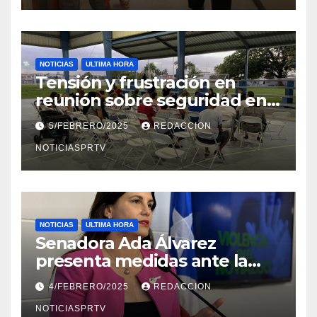
NOTICIAS
ULTIMA HORA
Tensión y frustración en
reunión sobre seguridad en
Reparto Metropolitano
5/FEBRERO/2025
REDACCION
NOTICIASPRTV
NOTICIAS
ULTIMA HORA
Senadora Ada Álvarez
presenta medidas ante la
violencia en el noviazgo
4/FEBRERO/2025
REDACCION
NOTICIASPRTV