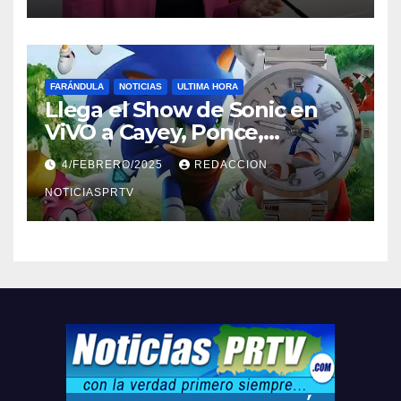
FARÁNDULA
NOTICIAS
ULTIMA HORA
Llega el Show de Sonic en
ViVO a Cayey, Ponce,
Barceloneta y Humacao,
4/FEBRERO/2025
REDACCION
Relojes gratis para el que
compre ahora….
NOTICIASPRTV